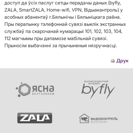
доступ да ўсіх паслуг сетцы перадачы даных (byfly,
ZALA, SmartZALA, Home-wifi, VPN, Вiдыакантроль) у
асобных абанентаў г.Бялынічы і Бялыніцкага раёна.
Пры перапынку тэлефоннай сувязі выклік экстранных
службаў па скарочанай нумарацыі 101, 102, 103, 104,
112 магчымы пры дапамозе мабільнай сувязі.
Прыносім выбачэнні за прычыненыя нязручнасці.
Друк