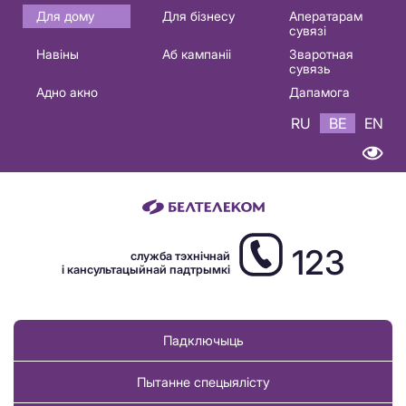
Основная
Для дому
Для бізнесу
Аператарам
сувязі
навигация
Навіны
Аб кампаніі
Зваротная
BE
сувязь
Адно акно
Дапамога
RU
BE
EN
123
служба тэхнічнай
і кансультацыйнай падтрымкі
Падключыць
Пытанне спецыялісту