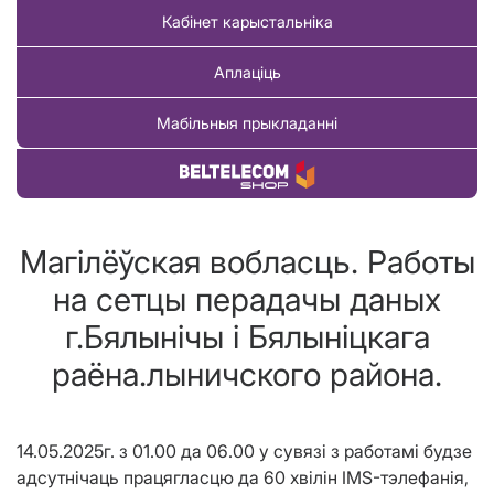
Кабінет карыстальніка
Аплаціць
Мабільныя прыкладанні
Купіць тавар
Магілёўская вобласць. Работы
на сетцы перадачы даных
г.Бялынічы і Бялыніцкага
раёна.лыничского района.
14.05.2025г. з 01.00 да 06.00 у сувязі з работамі будзе
адсутнічаць працягласцю да 60 хвілін IMS-тэлефанія,