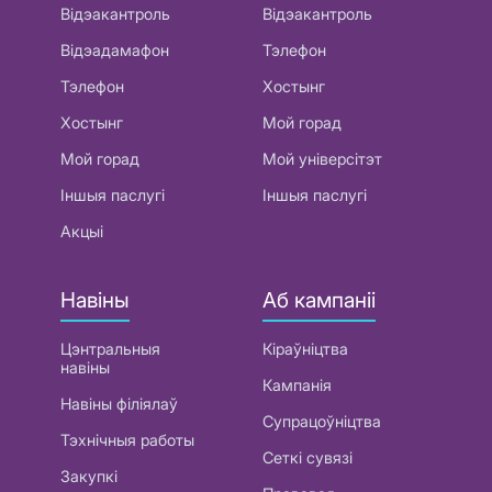
Відэакантроль
Відэакантроль
Відэадамафон
Тэлефон
Тэлефон
Хостынг
Хостынг
Мой горад
Мой горад
Мой універсітэт
Іншыя паслугі
Іншыя паслугі
Акцыі
Навіны
Аб кампаніі
Цэнтральныя
Кіраўніцтва
навіны
Кампанія
Навіны філіялаў
Супрацоўніцтва
Тэхнічныя работы
Сеткі сувязі
Закупкі