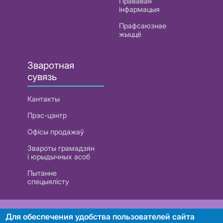
Прававая
інфармацыя
Прафсаюзнае
жыццё
Зваротная
сувязь
Кантакты
Прэс-цэнтр
Офісы продажаў
Звароты грамадзян
і юрыдычных асоб
Пытанне
спецыялісту
РУП «Белтэлекам». УНП 101007741
Для обеспечения удобства пользователей сайта