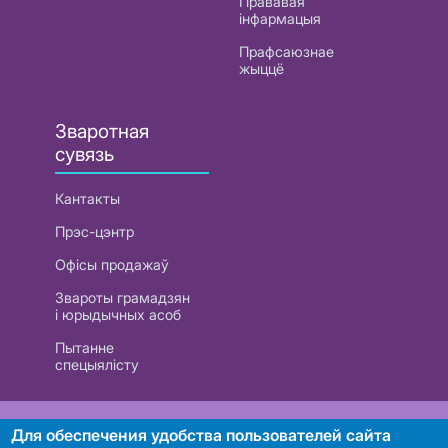
Прававая
інфармацыя
Прафсаюзнае
жыццё
Зваротная
сувязь
Кантакты
Прэс-цэнтр
Офісы продажаў
Звароты грамадзян
і юрыдычных асоб
Пытанне
спецыялісту
РУП «Белтэлекам». УНП 101007741
Для обеспечения удобства пользователей сайта