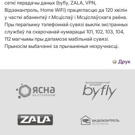
сеткі перадачы даных (byfly, ZALA, VPN,
Відэакантроль, Home WiFi) працягласцю да 120 хвілін
у часткі абанентаў г.Мсціслаў і Мсціслаўскага раёна.
Пры перапынку тэлефоннай сувязі выклік экстранных
службаў па скарочанай нумарацыі 101, 102, 103, 104,
112 магчымы пры дапамозе мабільнай сувязі.
Прыносім выбачэнні за прычыненыя нязручнасці.
Друк