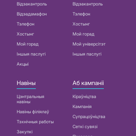
Відэакантроль
Відэакантроль
Відэадамафон
Тэлефон
Тэлефон
Хостынг
Хостынг
Мой горад
Мой горад
Мой універсітэт
Іншыя паслугі
Іншыя паслугі
Акцыі
Навіны
Аб кампаніі
Цэнтральныя
Кіраўніцтва
навіны
Кампанія
Навіны філіялаў
Супрацоўніцтва
Тэхнічныя работы
Сеткі сувязі
Закупкі