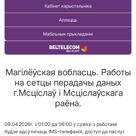
Кабінет карыстальніка
Аплаціць
Мабільныя прыкладанні
Купіць тавар
Магілёўская вобласць. Работы
на сетцы перадачы даных
г.Мсціслаў і Мсціслаўскага
раёна.
09.04.2026г. з 01:00 да 06:00 у сувязі з работамі
будзе адсутнічаць IMS-тэлефанія, доступ да паслуг