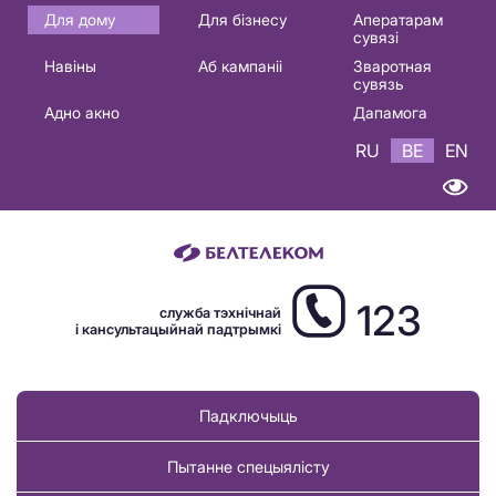
Основная
Для дому
Для бізнесу
Аператарам
сувязі
навигация
Навіны
Аб кампаніі
Зваротная
BE
сувязь
Адно акно
Дапамога
RU
BE
EN
123
служба тэхнічнай
і кансультацыйнай падтрымкі
Падключыць
Пытанне спецыялісту