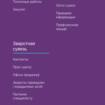
Тэхнічныя работы
Сеткі сувязі
Закупкі
Прававая
інфармацыя
Прафсаюзнае
жыццё
Зваротная
сувязь
Кантакты
Прэс-цэнтр
Офісы продажаў
Звароты грамадзян
і юрыдычных асоб
Пытанне
спецыялісту