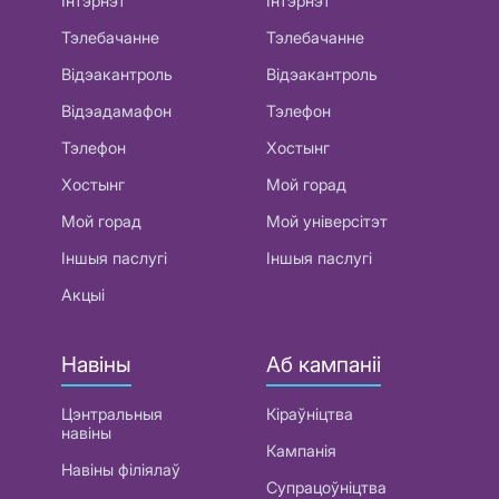
Інтэрнэт
Інтэрнэт
Тэлебачанне
Тэлебачанне
Відэакантроль
Відэакантроль
Відэадамафон
Тэлефон
Тэлефон
Хостынг
Хостынг
Мой горад
Мой горад
Мой універсітэт
Іншыя паслугі
Іншыя паслугі
Акцыі
Навіны
Аб кампаніі
Цэнтральныя
Кіраўніцтва
навіны
Кампанія
Навіны філіялаў
Супрацоўніцтва