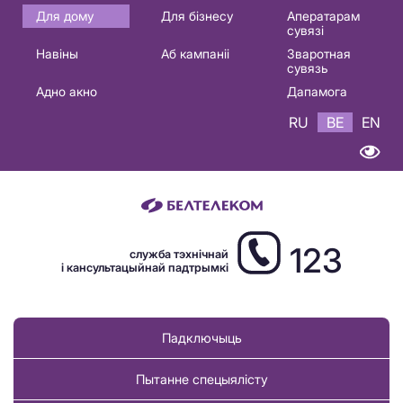
Основная
Для дому
Для бізнесу
Аператарам
сувязі
навигация
Навіны
Аб кампаніі
Зваротная
BE
сувязь
Адно акно
Дапамога
RU
BE
EN
123
служба тэхнічнай
і кансультацыйнай падтрымкі
Падключыць
Пытанне спецыялісту