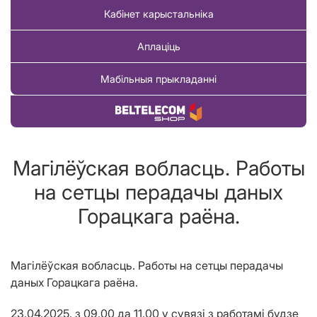
Кабінет карыстальніка
Аплаціць
Мабільныя прыкладанні
Купіць тавар
Магілёўская вобласць. Работы
на сетцы перадачы даных
Горацкага раёна.
Магілёўская вобласць. Работы на сетцы перадачы
даных Горацкага раёна.
23.04.2025. з 09.00 да 11.00 у сувязі з работамі будзе