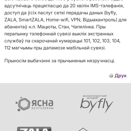
адсутнічаць працягласцю да 20 хвілін IMS-тэлефанія,
доступ да ўсіх паслуг сеткі перадачы даных (byfly,
ZALA, SmartZALA, Home-wifi, VPN, Вiдыакантроль) для
абанентаў н.п. Мацюты, Стан, Чапялiнка. Пры
перапынку тэлефоннай сувязі выклік экстранных
службаў па скарочанай нумарацыі 101, 102, 103, 104,
112 магчымы пры дапамозе мабільнай сувязі.
Прыносім выбачэнні за прычыненыя нязручнасці.
Друк