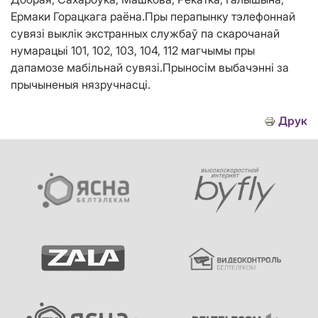
Ермаки Горацкага раёна.Пры перапынку тэлефоннай
сувязі выклік экстранных службаў па скарочанай
нумарацыі 101, 102, 103, 104, 112 магчымы пры
дапамозе мабільнай сувязі.Прыносім выбачэнні за
прычыненыя нязручнасці.
Друк