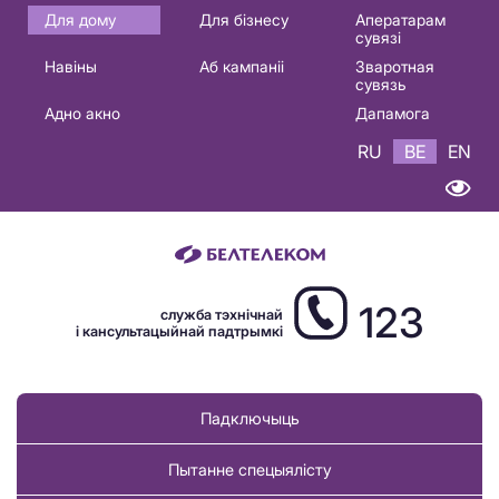
Основная
Для дому
Для бізнесу
Аператарам
сувязі
навигация
Навіны
Аб кампаніі
Зваротная
BE
сувязь
Адно акно
Дапамога
RU
BE
EN
123
служба тэхнічнай
і кансультацыйнай падтрымкі
Падключыць
Пытанне спецыялісту