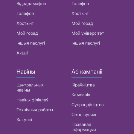
Відэадамафон
Тэлефон
Тэлефон
Хостынг
Хостынг
Мой горад
Мой горад
Мой універсітэт
Іншыя паслугі
Іншыя паслугі
Акцыі
Навіны
Аб кампаніі
Цэнтральныя
Кіраўніцтва
навіны
Кампанія
Навіны філіялаў
Супрацоўніцтва
Тэхнічныя работы
Сеткі сувязі
Закупкі
Прававая
інфармацыя