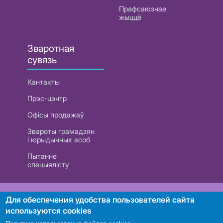
Прафсаюзнае
жыццё
Зваротная
сувязь
Кантакты
Прэс-цэнтр
Офісы продажаў
Звароты грамадзян
і юрыдычных асоб
Пытанне
спецыялісту
РУП «Белтэлекам». УНП 101007741
Для обеспечения удобства пользователей сайта
используются cookies