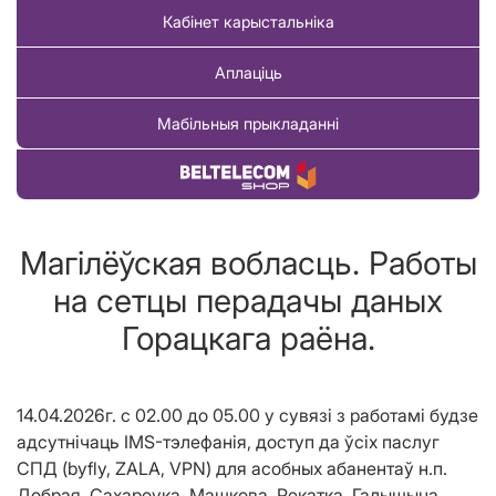
Кабінет карыстальніка
Аплаціць
Мабільныя прыкладанні
Купіць тавар
Магілёўская вобласць. Работы
на сетцы перадачы даных
Горацкага раёна.
14.04.2026г. с 02.00 до 05.00 у сувязі з работамі будзе
адсутнічаць IMS-тэлефанія, доступ да ўсіх паслуг
СПД (byfly, ZALA, VPN) для асобных абанентаў н.п.
Добрая, Сахароука, Машкова, Рекатка, Галышына,