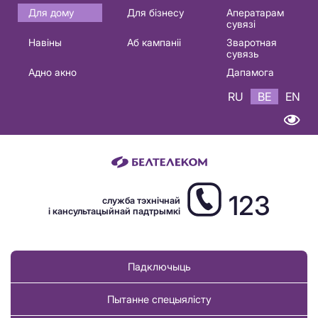
Основная
Для дому
Для бізнесу
Аператарам
сувязі
навигация
Навіны
Аб кампаніі
Зваротная
BE
сувязь
Адно акно
Дапамога
RU
BE
EN
123
служба тэхнічнай
і кансультацыйнай падтрымкі
Падключыць
Пытанне спецыялісту