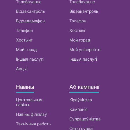
Тэлебачанне
Тэлебачанне
Відэакантроль
Відэакантроль
Відэадамафон
Тэлефон
Тэлефон
Хостынг
Хостынг
Мой горад
Мой горад
Мой універсітэт
Іншыя паслугі
Іншыя паслугі
Акцыі
Навіны
Аб кампаніі
Цэнтральныя
Кіраўніцтва
навіны
Кампанія
Навіны філіялаў
Супрацоўніцтва
Тэхнічныя работы
Сеткі сувязі