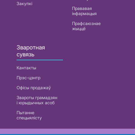
Закупкі
Прававая
інфармацыя
Прафсаюзнае
жыццё
Зваротная
сувязь
Кантакты
Прэс-цэнтр
Офісы продажаў
Звароты грамадзян
і юрыдычных асоб
Пытанне
спецыялісту