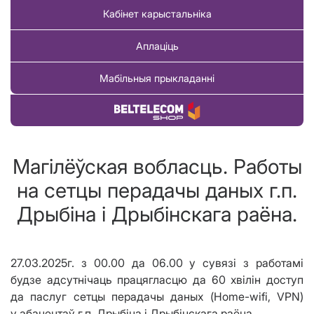
Кабінет карыстальніка
Аплаціць
Мабільныя прыкладанні
Купіць тавар
Магілёўская вобласць. Работы
на сетцы перадачы даных г.п.
Дрыбіна і Дрыбінскага раёна.
27.03.2025г. з 00.00 да 06.00 у сувязі з работамі
будзе адсутнічаць працягласцю да 60 хвілін доступ
да паслуг сетцы перадачы даных (Home-wifi, VPN)
у абанентаў г.п. Дрыбіна і Дрыбінскага раёна.