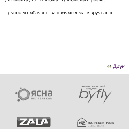
Прыносім выбачэнні за прычыненыя нязручнасці.
Друк