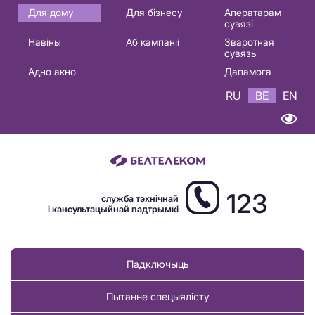
Основная
Для дому
Для бізнесу
Аператарам
сувязі
навигация
Навіны
Аб кампаніі
Зваротная
BE
сувязь
Адно акно
Дапамога
RU
BE
EN
123
служба тэхнічнай
і кансультацыйнай падтрымкі
Падключыць
Пытанне спецыялісту