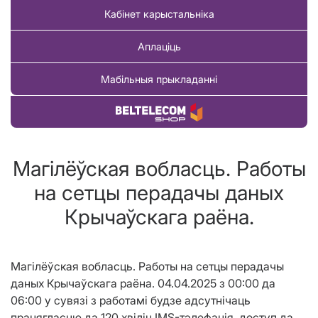
Кабінет карыстальніка
Аплаціць
Мабільныя прыкладанні
Купіць тавар
Магілёўская вобласць. Работы
на сетцы перадачы даных
Крычаўскага раёна.
Магілёўская вобласць. Работы на сетцы перадачы
даных Крычаўскага раёна. 04.04.2025 з 00:00 да
06:00 у сувязі з работамі будзе адсутнічаць
працягласцю да 120 хвілін IMS-тэлефанія, доступ да