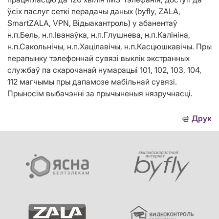
ўсіх паслуг сеткі перадачы даных (byfly, ZALA,
SmartZALA, VPN, Вiдыакантроль) у абанентаў
н.п.Бель, н.п.Іванаўка, н.п.Глушнева, н.п.Калініна,
н.п.Сакольнічы, н.п.Хацілавічы, н.п.Касцюшкавічы. Пры
перапынку тэлефоннай сувязі выклік экстранных
службаў па скарочанай нумарацыі 101, 102, 103, 104,
112 магчымы пры дапамозе мабільнай сувязі.
Прыносім выбачэнні за прычыненыя нязручнасці.
Друк