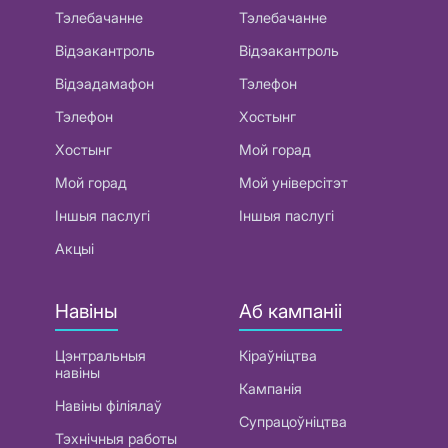
Тэлебачанне
Тэлебачанне
Відэакантроль
Відэакантроль
Відэадамафон
Тэлефон
Тэлефон
Хостынг
Хостынг
Мой горад
Мой горад
Мой універсітэт
Іншыя паслугі
Іншыя паслугі
Акцыі
Навіны
Аб кампаніі
Цэнтральныя
Кіраўніцтва
навіны
Кампанія
Навіны філіялаў
Супрацоўніцтва
Тэхнічныя работы