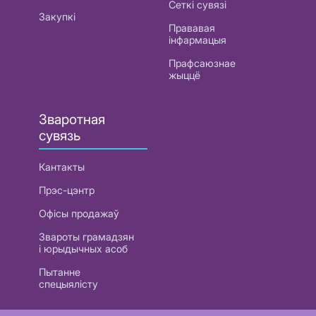
Сеткі сувязі
Закупкі
Прававая
інфармацыя
Прафсаюзнае
жыццё
Зваротная
сувязь
Кантакты
Прэс-цэнтр
Офісы продажаў
Звароты грамадзян
і юрыдычных асоб
Пытанне
спецыялісту