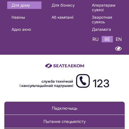
Основная
Для дому
Для бізнесу
Аператарам
сувязі
навигация
Навіны
Аб кампаніі
Зваротная
BE
сувязь
Адно акно
Дапамога
RU
BE
EN
123
служба тэхнічнай
і кансультацыйнай падтрымкі
Падключыць
Пытанне спецыялісту