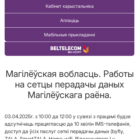
Кабінет карыстальніка
Аплаціць
Мабільныя прыкладанні
Купіць тавар
Магілёўская вобласць. Работы
на сетцы перадачы даных
Магілёўскага раёна.
03.04.2025г. з 10:00 да 12:00 у сувязі з працамі будзе
адсутнічаць працягласцю да 10 хвілін IMS-тэлефанія,
доступ да ўсіх паслуг сеткі перадачы даных (byfly,
ZALA, SmartZALA, Home-wifi, Відэакантроль) у