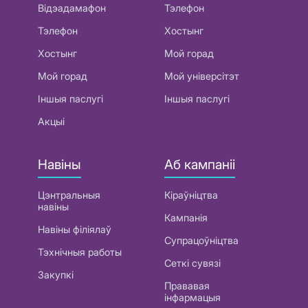
Відэадамафон
Тэлефон
Тэлефон
Хостынг
Хостынг
Мой горад
Мой горад
Мой універсітэт
Іншыя паслугі
Іншыя паслугі
Акцыі
Навіны
Аб кампаніі
Цэнтральныя
Кіраўніцтва
навіны
Кампанія
Навіны філіялаў
Супрацоўніцтва
Тэхнічныя работы
Сеткі сувязі
Закупкі
Прававая
інфармацыя