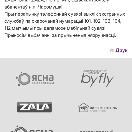
абанентаў н.п. Чаромушкі.
Пры перапынку тэлефоннай сувязі выклік экстранных
службаў па скарочанай нумарацыі 101, 102, 103, 104,
112 магчымы пры дапамозе мабільнай сувязі.
Прыносім выбачэнні за прычыненыя нязручнасці.
Друк