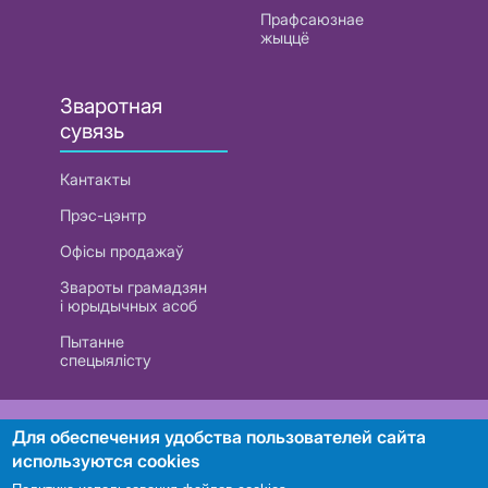
Прафсаюзнае
жыццё
Зваротная
сувязь
Кантакты
Прэс-цэнтр
Офісы продажаў
Звароты грамадзян
і юрыдычных асоб
Пытанне
спецыялісту
РУП «Белтэлекам». УНП 101007741
Для обеспечения удобства пользователей сайта
используются cookies