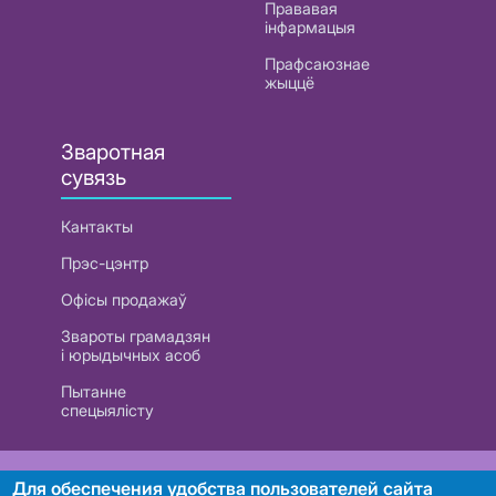
Прававая
інфармацыя
Прафсаюзнае
жыццё
Зваротная
сувязь
Кантакты
Прэс-цэнтр
Офісы продажаў
Звароты грамадзян
і юрыдычных асоб
Пытанне
спецыялісту
РУП «Белтэлекам». УНП 101007741
Для обеспечения удобства пользователей сайта