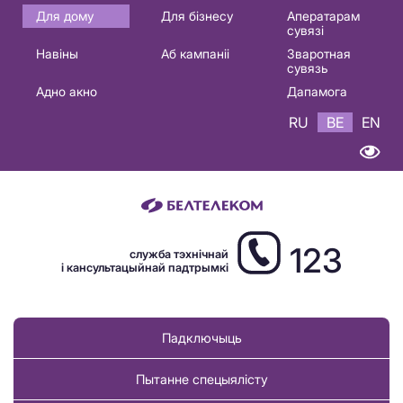
Основная
Для дому
Для бізнесу
Аператарам
сувязі
навигация
Навіны
Аб кампаніі
Зваротная
BE
сувязь
Адно акно
Дапамога
RU
BE
EN
123
служба тэхнічнай
і кансультацыйнай падтрымкі
Падключыць
Пытанне спецыялісту