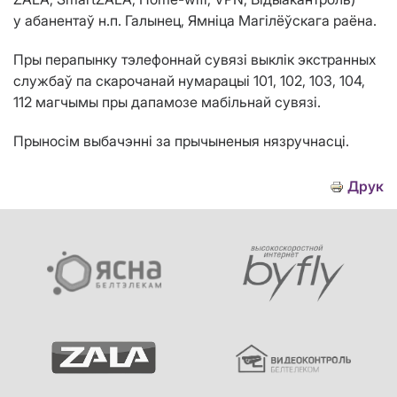
у абанентаў н.п. Галынец, Ямніца Магілёўскага раёна.
Пры перапынку тэлефоннай сувязі выклік экстранных
службаў па скарочанай нумарацыі 101, 102, 103, 104,
112 магчымы пры дапамозе мабільнай сувязі.
Прыносім выбачэнні за прычыненыя нязручнасці.
Друк