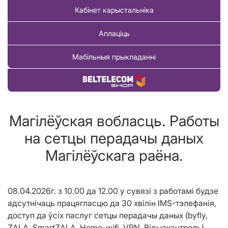
Кабінет карыстальніка
Аплаціць
Мабільныя прыкладанні
Купіць тавар
Магілёўская вобласць. Работы
на сетцы перадачы даных
Магілёўскага раёна.
08.04.2026г. з 10.00 да 12.00 у сувязі з работамі будзе
адсутнічаць працягласцю да 30 хвілін IMS-тэлефанія,
доступ да ўсіх паслуг сетцы перадачы даных (byfly,
ZALA, SmartZALA, Home-wifi, VPN, Вiдыакантроль)