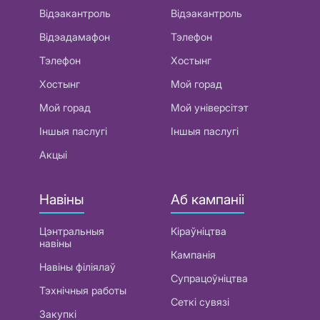
Відэакантроль
Відэакантроль
Відэадамафон
Тэлефон
Тэлефон
Хостынг
Хостынг
Мой горад
Мой горад
Мой універсітэт
Іншыя паслугі
Іншыя паслугі
Акцыі
Навіны
Аб кампаніі
Цэнтральныя
Кіраўніцтва
навіны
Кампанія
Навіны філіялаў
Супрацоўніцтва
Тэхнічныя работы
Сеткі сувязі
Закупкі