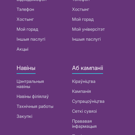
Тэлефон
Хостынг
Хостынг
Мой горад
Мой горад
Мой універсітэт
Іншыя паслугі
Іншыя паслугі
Акцыі
Навіны
Аб кампаніі
Цэнтральныя
Кіраўніцтва
навіны
Кампанія
Навіны філіялаў
Супрацоўніцтва
Тэхнічныя работы
Сеткі сувязі
Закупкі
Прававая
інфармацыя