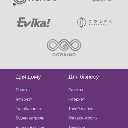
Для дому
Для бізнесу
Пакеты
Пакеты
Інтэрнэт
Інтэрнэт
Тэлебачанне
Тэлебачанне
Відэакантроль
Відэакантроль
Відэадамафон
Тэлефон