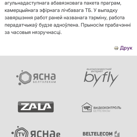
агульнадаступнага абавязковага пакета праграм,
камерцыйнага эфірнага лічбавага ТБ. У выпадку
завяршэння работ раней названага тэрміну, работа
перадатчыкаў будзе адноўлена. Прыносім прабачэнні
за часовыя нязручнасці.
Друк