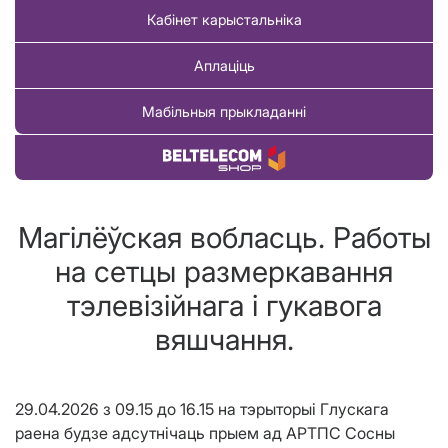
Кабінет карыстальніка
Аплаціць
Мабільныя прыкладанні
Купіць тавар
Магілёўская вобласць. Работы
на сетцы размеркавання
тэлевізійнага і гукавога
вяшчання.
29.04.2026 з 09.15 до 16.15 на тэрыторыі Глускага
раена будзе адсутнічаць прыем ад АРТПС Сосны