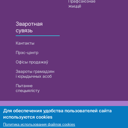
Прафсаюзнае
жыццё
Зваротная
сувязь
Кантакты
Прэс-цэнтр
Офісы продажаў
Звароты грамадзян
і юрыдычных асоб
Пытанне
спецыялісту
РУП «Белтэлекам». УНП 101007741
Для обеспечения удобства пользователей сайта
используются cookies
Политика использования файлов cookies