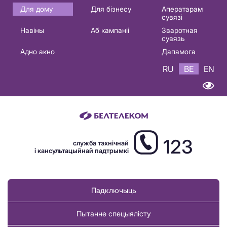
Основная
Для дому
Для бізнесу
Аператарам
сувязі
навигация
Навіны
Аб кампаніі
Зваротная
BE
сувязь
Адно акно
Дапамога
RU
BE
EN
123
служба тэхнічнай
і кансультацыйнай падтрымкі
Падключыць
Пытанне спецыялісту