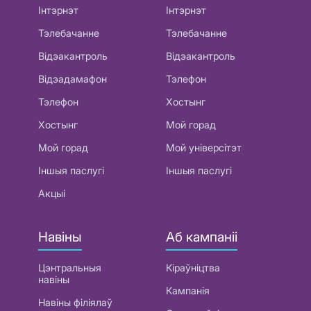
Інтэрнэт
Інтэрнэт
Тэлебачанне
Тэлебачанне
Відэакантроль
Відэакантроль
Відэадамафон
Тэлефон
Тэлефон
Хостынг
Хостынг
Мой горад
Мой горад
Мой універсітэт
Іншыя паслугі
Іншыя паслугі
Акцыі
Навіны
Аб кампаніі
Цэнтральныя
Кіраўніцтва
навіны
Кампанія
Навіны філіялаў