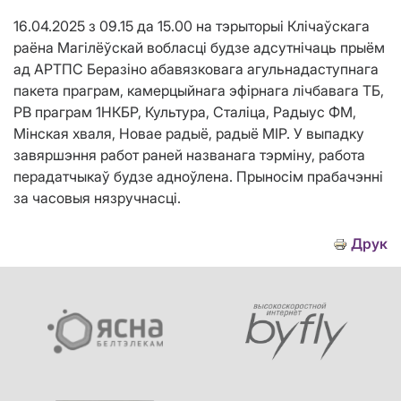
16.04.2025 з 09.15 да 15.00 на тэрыторыі Клічаўскага
раёна Магілёўскай вобласці будзе адсутнічаць прыём
ад АРТПС Беразіно абавязковага агульнадаступнага
пакета праграм, камерцыйнага эфірнага лічбавага ТБ,
РВ праграм 1НКБР, Культура, Сталіца, Радыус ФМ,
Мінская хваля, Новае радыё, радыё МІР. У выпадку
завяршэння работ раней названага тэрміну, работа
перадатчыкаў будзе адноўлена. Прыносім прабачэнні
за часовыя нязручнасці.
Друк