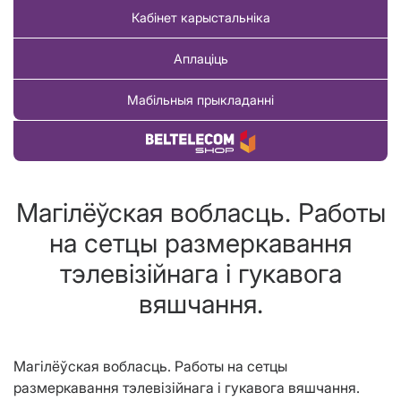
Кабінет карыстальніка
Аплаціць
Мабільныя прыкладанні
Купіць тавар
Магілёўская вобласць. Работы
на сетцы размеркавання
тэлевізійнага і гукавога
вяшчання.
Магілёўская вобласць. Работы на сетцы
размеркавання тэлевізійнага і гукавога вяшчання.