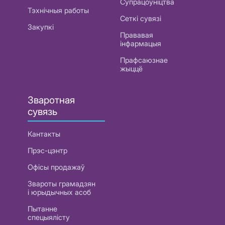
Супрацоўніцтва
Тэхнічныя работы
Сеткі сувязі
Закупкі
Прававая
інфармацыя
Прафсаюзнае
жыццё
Зваротная
сувязь
Кантакты
Прэс-цэнтр
Офісы продажаў
Звароты грамадзян
і юрыдычных асоб
Пытанне
спецыялісту