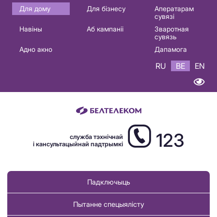
Основная
Для дому
Для бізнесу
Аператарам
сувязі
навигация
Навіны
Аб кампаніі
Зваротная
BE
сувязь
Адно акно
Дапамога
RU
BE
EN
123
служба тэхнічнай
і кансультацыйнай падтрымкі
Падключыць
Пытанне спецыялісту