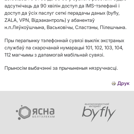
адсутнічаць да
90
хвілін доступ да IMS-тэлефаніі і
доступ да ўсіх паслуг сеткі перадачы даных (byfly,
ZALA, VPN
,
Відэакантроль) у абанентаў
н.п.Ляўкоўшчына, Васьковічы, Сластэны, Пілешчына.
Пры перапынку тэлефоннай сувязі выклік экстраных
службаў па скарочанай нумарацыі 101, 102, 103, 104,
112 магчымы з дапамогай мабільнай сувязі.
Прыносім выбачэнні за прычыненыя нязручнасці.
Друк