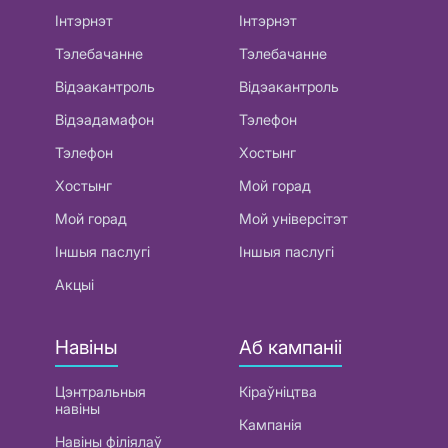
Інтэрнэт
Інтэрнэт
Тэлебачанне
Тэлебачанне
Відэакантроль
Відэакантроль
Відэадамафон
Тэлефон
Тэлефон
Хостынг
Хостынг
Мой горад
Мой горад
Мой універсітэт
Іншыя паслугі
Іншыя паслугі
Акцыі
Навіны
Аб кампаніі
Цэнтральныя
Кіраўніцтва
навіны
Кампанія
Навіны філіялаў