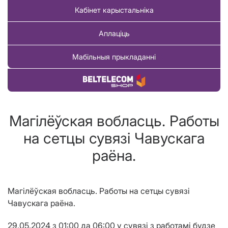
Кабінет карыстальніка
Аплаціць
Мабільныя прыкладанні
Купіць тавар
Магілёўская вобласць. Работы
на сетцы сувязі Чавускага
раёна.
Магілёўская вобласць. Работы на сетцы сувязі
Чавускага
раёна.
29.05.2024
з 01:00 да 06:00 у сувязі з работамі будзе