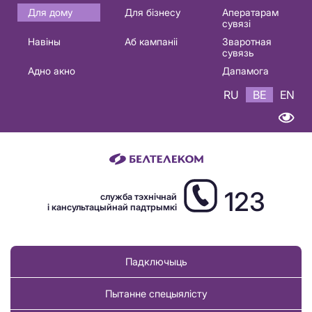
Основная
Для дому
Для бізнесу
Аператарам
сувязі
навигация
Навіны
Аб кампаніі
Зваротная
BE
сувязь
Адно акно
Дапамога
RU
BE
EN
123
служба тэхнічнай
і кансультацыйнай падтрымкі
Падключыць
Пытанне спецыялісту