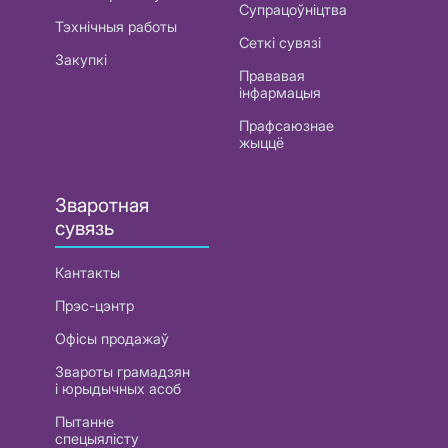
Супрацоўніцтва
Тэхнічныя работы
Сеткі сувязі
Закупкі
Прававая
інфармацыя
Прафсаюзнае
жыццё
Зваротная
сувязь
Кантакты
Прэс-цэнтр
Офісы продажаў
Звароты грамадзян
і юрыдычных асоб
Пытанне
спецыялісту