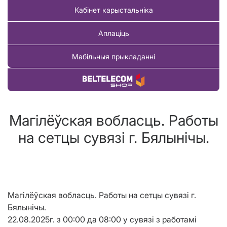
Кабінет карыстальніка
Аплаціць
Мабільныя прыкладанні
Купіць тавар
Магілёўская вобласць. Работы
на сетцы сувязі г. Бялынічы.
Магілёўская вобласць. Работы на сетцы сувязі г.
Бялынічы.
22.08.2025г. з 00:00 да 08:00 у сувязі з работамі