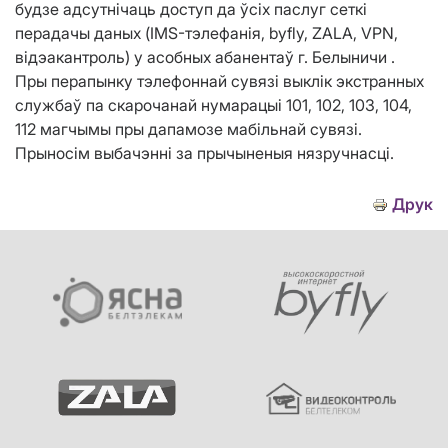
будзе адсутнічаць доступ да ўсіх паслуг сеткі
перадачы даных (IMS-тэлефанія, byfly, ZALA, VPN,
відэакантроль) у асобных абанентаў г. Белыничи .
Пры перапынку тэлефоннай сувязі выклік экстранных
службаў па скарочанай нумарацыі 101, 102, 103, 104,
112 магчымы пры дапамозе мабільнай сувязі.
Прыносім выбачэнні за прычыненыя нязручнасці.
Друк