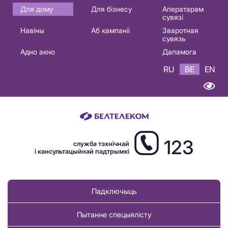
Основная
Для дому
Для бізнесу
Аператарам
сувязі
навигация
Навіны
Аб кампаніі
Зваротная
BE
сувязь
Адно акно
Дапамога
RU
BE
EN
123
служба тэхнічнай
і кансультацыйнай падтрымкі
Падключыць
Пытанне спецыялісту