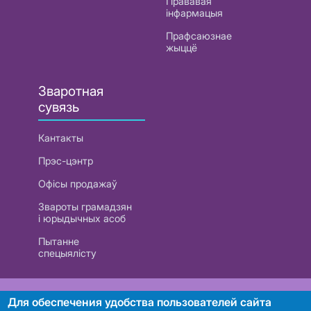
Прававая
інфармацыя
Прафсаюзнае
жыццё
Зваротная
сувязь
Кантакты
Прэс-цэнтр
Офісы продажаў
Звароты грамадзян
і юрыдычных асоб
Пытанне
спецыялісту
РУП «Белтэлекам». УНП 101007741
Для обеспечения удобства пользователей сайта