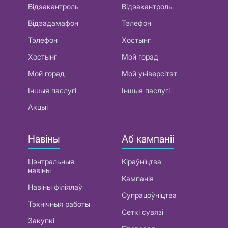
Відэакантроль
Відэакантроль
Відэадамафон
Тэлефон
Тэлефон
Хостынг
Хостынг
Мой горад
Мой горад
Мой універсітэт
Іншыя паслугі
Іншыя паслугі
Акцыі
Навіны
Аб кампаніі
Цэнтральныя
Кіраўніцтва
навіны
Кампанія
Навіны філіялаў
Супрацоўніцтва
Тэхнічныя работы
Сеткі сувязі
Закупкі