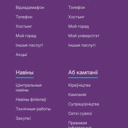
Відэадамафон
Тэлефон
Тэлефон
Хостынг
Хостынг
Мой горад
Мой горад
Мой універсітэт
Іншыя паслугі
Іншыя паслугі
Акцыі
Навіны
Аб кампаніі
Цэнтральныя
Кіраўніцтва
навіны
Кампанія
Навіны філіялаў
Супрацоўніцтва
Тэхнічныя работы
Сеткі сувязі
Закупкі
Прававая
інфармацыя