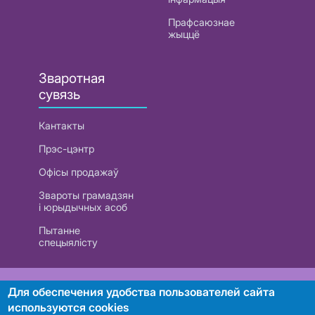
Прафсаюзнае
жыццё
Зваротная
сувязь
Кантакты
Прэс-цэнтр
Офісы продажаў
Звароты грамадзян
і юрыдычных асоб
Пытанне
спецыялісту
РУП «Белтэлекам». УНП 101007741
Для обеспечения удобства пользователей сайта
используются cookies