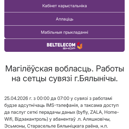
Кабінет карыстальніка
Аплаціць
Мабільныя прыкладанні
Купіць тавар
Магілёўская вобласць. Работы
на сетцы сувязі г.Бялынiчы.
25.04.2026 г. з 00:00 да 07:00 у сувязі з работамі
будзе адсутнічаць IMS-тэлефанія, а таксама доступ
да паслуг сеткі перадачы даных (byfly, ZALA, Home-
Wifi, Відэакантроль) у абанентаў .п. Аляшковічы,
Эсьмоны, Старасельле Бялыніцкага раёна, н.п.