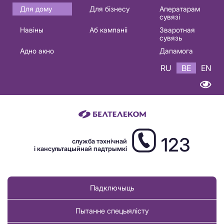
Основная
Для дому
Для бізнесу
Аператарам
сувязі
навигация
Навіны
Аб кампаніі
Зваротная
BE
сувязь
Адно акно
Дапамога
RU
BE
EN
123
служба тэхнічнай
і кансультацыйнай падтрымкі
Падключыць
Пытанне спецыялісту