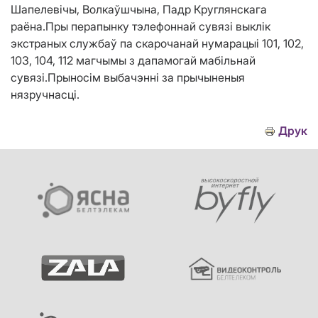
Шапелевічы, Волкаўшчына, Падр Круглянскага
раёна.Пры перапынку тэлефоннай сувязі выклік
экстраных службаў па скарочанай нумарацыі 101, 102,
103, 104, 112 магчымы з дапамогай мабільнай
сувязі.Прыносім выбачэнні за прычыненыя
нязручнасці.
Друк