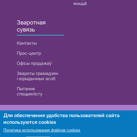
жыццё
Зваротная
сувязь
Кантакты
Прэс-цэнтр
Офісы продажаў
Звароты грамадзян
і юрыдычных асоб
Пытанне
спецыялісту
РУП «Белтэлекам». УНП 101007741
Для обеспечения удобства пользователей сайта
используются cookies
Политика использования файлов cookies