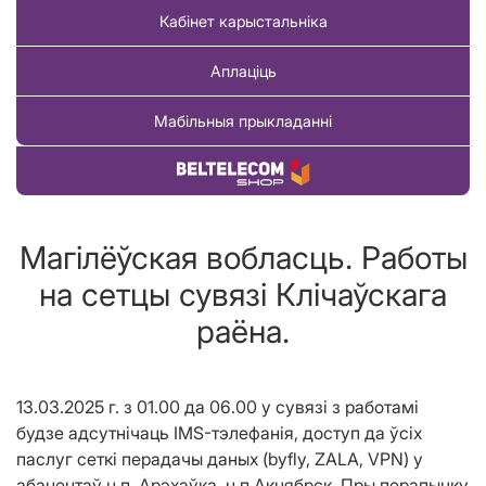
Кабінет карыстальніка
Аплаціць
Мабільныя прыкладанні
Купіць тавар
Магілёўская вобласць. Работы
на сетцы сувязі Клічаўскага
раёна.
13.03.2025 г. з 01.00 да 06.00 у сувязі з работамі
будзе адсутнічаць IMS-тэлефанія, доступ да ўсіх
паслуг сеткі перадачы даных (byfly, ZALA, VPN) у
абанентаў н.п. Арэхаўка, н.п Акцябрск. Пры перапынку