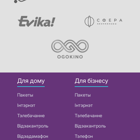
Для дому
Для бізнесу
Пакеты
Пакеты
Інтэрнэт
Інтэрнэт
Тэлебачанне
Тэлебачанне
Відэакантроль
Відэакантроль
Відэадамафон
Тэлефон