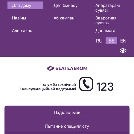
Основная
Для дому
Для бізнесу
Аператарам
сувязі
навигация
Навіны
Аб кампаніі
Зваротная
BE
сувязь
Адно акно
Дапамога
RU
BE
EN
123
служба тэхнічнай
і кансультацыйнай падтрымкі
Падключыць
Пытанне спецыялісту