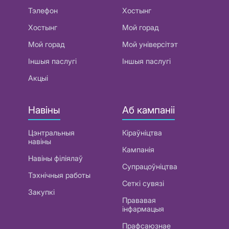
Тэлефон
Хостынг
Хостынг
Мой горад
Мой горад
Мой універсітэт
Іншыя паслугі
Іншыя паслугі
Акцыі
Навіны
Аб кампаніі
Цэнтральныя
Кіраўніцтва
навіны
Кампанія
Навіны філіялаў
Супрацоўніцтва
Тэхнічныя работы
Сеткі сувязі
Закупкі
Прававая
інфармацыя
Прафсаюзнае