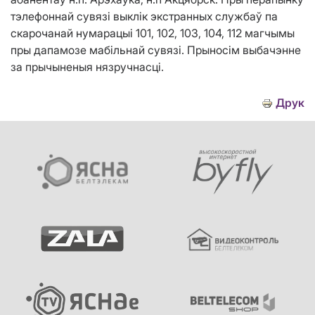
тэлефоннай сувязі выклік экстранных службаў па
скарочанай нумарацыі 101, 102, 103, 104, 112 магчымы
пры дапамозе мабільнай сувязі. Прыносім выбачэнне
за прычыненыя нязручнасці.
Друк