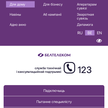
Основная
Для дому
Для бізнесу
Аператарам
сувязі
навигация
Навіны
Аб кампаніі
Зваротная
BE
сувязь
Адно акно
Дапамога
RU
BE
EN
123
служба тэхнічнай
і кансультацыйнай падтрымкі
Падключыць
Пытанне спецыялісту