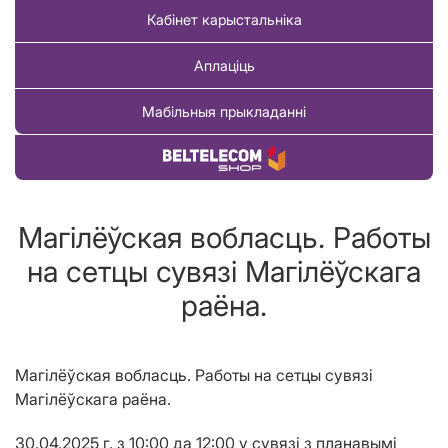
Кабінет карыстальніка
Аплаціць
Мабільныя прыкладанні
Купіць тавар
Магілёўская вобласць. Работы
на сетцы сувязі Магілёўскага
раёна.
Магілёўская вобласць. Работы на сетцы сувязі
Магілёўскага раёна.
30.04.2025 г. з 10:00 да 12:00 у сувязі з планавымі