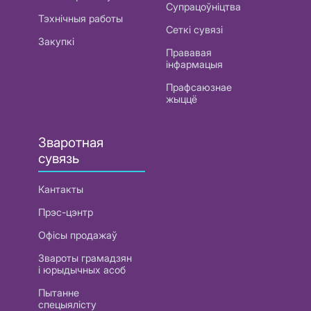
Супрацоўніцтва
Тэхнічныя работы
Сеткі сувязі
Закупкі
Прававая
інфармацыя
Прафсаюзнае
жыццё
Зваротная
сувязь
Кантакты
Прэс-цэнтр
Офісы продажаў
Звароты грамадзян
і юрыдычных асоб
Пытанне
спецыялісту