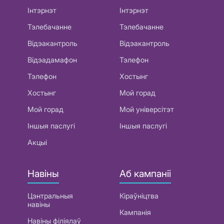
Інтэрнэт
Інтэрнэт
Тэлебачанне
Тэлебачанне
Відэакантроль
Відэакантроль
Відэадамафон
Тэлефон
Тэлефон
Хостынг
Хостынг
Мой горад
Мой горад
Мой універсітэт
Іншыя паслугі
Іншыя паслугі
Акцыі
Навіны
Аб кампаніі
Цэнтральныя
Кіраўніцтва
навіны
Кампанія
Навіны філіялаў