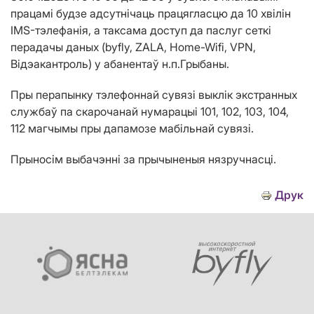
працамі будзе адсутнічаць працягласцю да 10 хвілін
IMS-тэлефанія, а таксама доступ да паслуг сеткі
перадачы даных (byfly, ZALA, Home-Wifi, VPN,
Відэакантроль) у абанентаў н.п.Грыбаны.
Пры перапынку тэлефоннай сувязі выклік экстранных
службаў па скарочанай нумарацыі 101, 102, 103, 104,
112 магчымы пры дапамозе мабільнай сувязі.
Прыносім выбачэнні за прычыненыя нязручнасці.
Друк