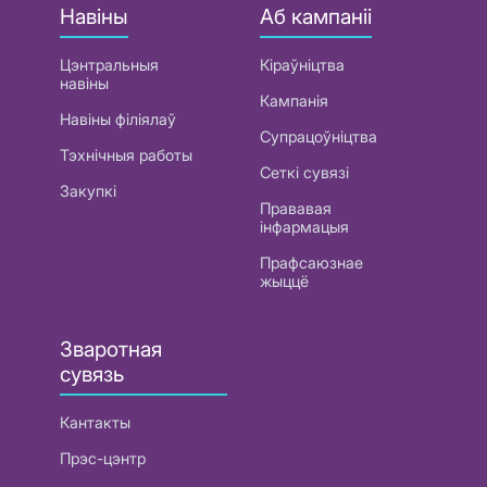
Навіны
Аб кампаніі
Цэнтральныя
Кіраўніцтва
навіны
Кампанія
Навіны філіялаў
Супрацоўніцтва
Тэхнічныя работы
Сеткі сувязі
Закупкі
Прававая
інфармацыя
Прафсаюзнае
жыццё
Зваротная
сувязь
Кантакты
Прэс-цэнтр