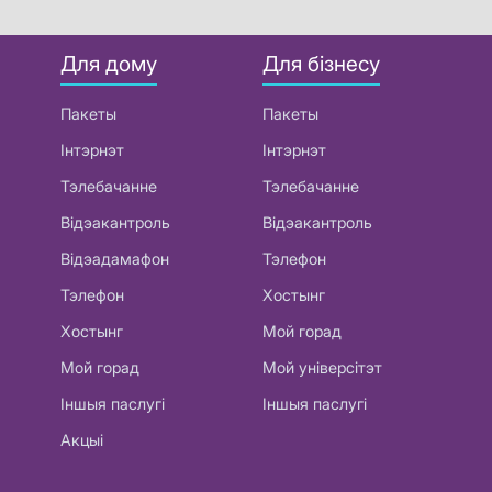
Для дому
Для бізнесу
Пакеты
Пакеты
Інтэрнэт
Інтэрнэт
Тэлебачанне
Тэлебачанне
Відэакантроль
Відэакантроль
Відэадамафон
Тэлефон
Тэлефон
Хостынг
Хостынг
Мой горад
Мой горад
Мой універсітэт
Іншыя паслугі
Іншыя паслугі
Акцыі