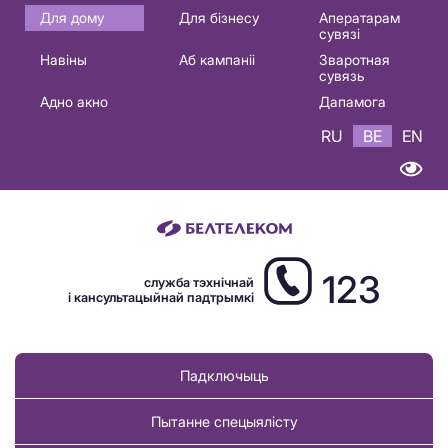
Основная
Для дому
Для бізнесу
Аператарам
сувязі
навигация
Навіны
Аб кампаніі
Зваротная
BE
сувязь
Адно акно
Дапамога
RU
BE
EN
123
служба тэхнічнай
і кансультацыйнай падтрымкі
Падключыць
Пытанне спецыялісту