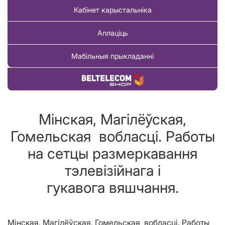
Кабінет карыстальніка
Аплаціць
Мабільныя прыкладанні
Купіць тавар
Мінская, Магілёўская,
Гомельская вобласцi. Работы
на сетцы размеркавання
тэлевізійнага і
гукавога вяшчання.
Мінская, Магілёўская, Гомельская
вобласц
i
.
Работы