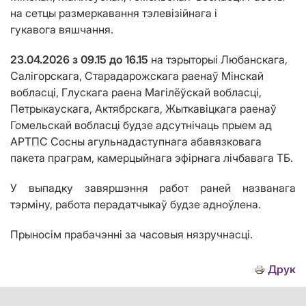
на сетцы
размеркавання тэлевізійнага і
гукавога
вяшчання.
23.04.2026 з 09
.15
до 1
6
.15
на тэрыторыі
Любанскага,
Салігорскага, Старадарожскага раенаў Мінскай
вобласці, Глускага раена Магілёўскай
вобласці,
Петрыкаускага, Актябрскага, Жыткав
i
цкага
раенаў
Гомельскай вобласц
i
будзе адсутнічаць прыем ад
АРТПС Сосны агульнадаступнага абавязковага
пакета праграм, камерцыйнага эфірнага лічбавага ТБ.
У выпадку завяршэння работ раней названага
тэрміну, работа перадатчыкаў будзе адноўлена.
Прыносім прабачэнні за часовыя нязручнасці.
Друк