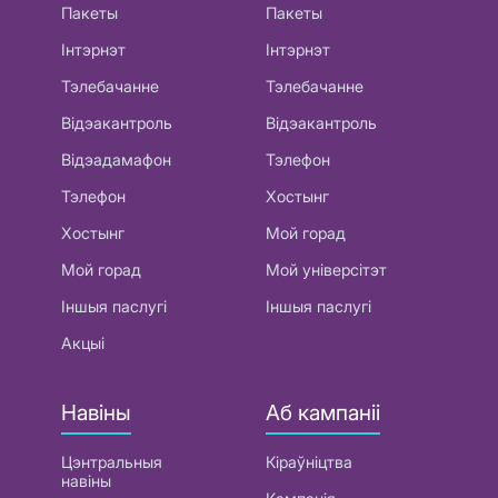
Пакеты
Пакеты
Інтэрнэт
Інтэрнэт
Тэлебачанне
Тэлебачанне
Відэакантроль
Відэакантроль
Відэадамафон
Тэлефон
Тэлефон
Хостынг
Хостынг
Мой горад
Мой горад
Мой універсітэт
Іншыя паслугі
Іншыя паслугі
Акцыі
Навіны
Аб кампаніі
Цэнтральныя
Кіраўніцтва
навіны