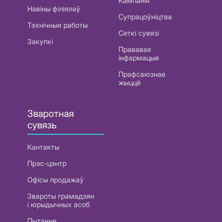
Кампанія
Навіны філіялаў
Супрацоўніцтва
Тэхнічныя работы
Сеткі сувязі
Закупкі
Прававая
інфармацыя
Прафсаюзнае
жыццё
Зваротная
сувязь
Кантакты
Прэс-цэнтр
Офісы продажаў
Звароты грамадзян
і юрыдычных асоб
Пытанне