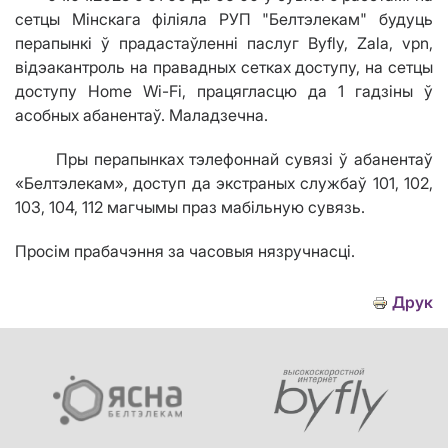
сетцы Мінскага філіяла РУП "Белтэлекам" будуць
перапынкі ў прадастаўленні паслуг Byfly, Zala, vpn,
відэакантроль на правадных сетках доступу, на сетцы
доступу Home Wi-Fi, працягласцю да 1 гадзіны ў
асобных абанентаў. Маладзечна.
Пры перапынках тэлефоннай сувязі ў абанентаў
«Белтэлекам», доступ да экстраных службаў 101, 102,
103, 104, 112 магчымы праз мабільную сувязь.
Просім прабачэння за часовыя нязручнасці.
Друк