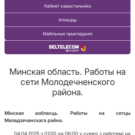
Кабінет карыстальніка
Аплаціць
Мабільныя прыкладанні
Купіць тавар
Минская область. Работы на
сети Молодечненского
района.
Мінская вобласць. Работы на сетцы
Маладзечанскага раёна.
04.04.2025 з 01:00 да 06:00 у сувязі з работамі на