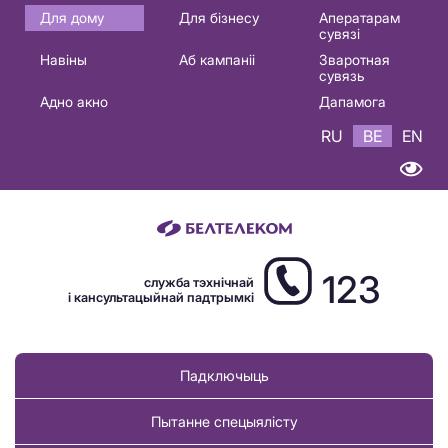
Основная
Для дому
Для бізнесу
Аператарам
сувязі
навигация
Навіны
Аб кампаніі
Зваротная
BE
сувязь
Адно акно
Дапамога
RU
BE
EN
123
служба тэхнічнай
і кансультацыйнай падтрымкі
Падключыць
Пытанне спецыялісту