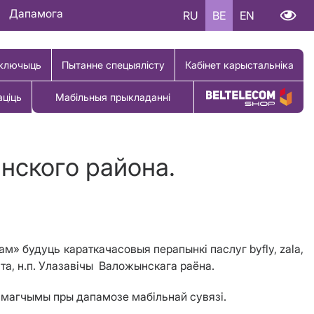
Дапамога
RU
BE
EN
ключыць
Пытанне спецыялісту
Кабінет карыстальніка
аціць
Мабільныя прыкладанні
Купіць тавар
нского района.
м» будуць караткачасовыя перапынкі паслуг byfly, zala,
та, н.п. Улазав
i
чы Валожынскага раёна.
2 магчымы пры дапамозе мабільнай сувязі.