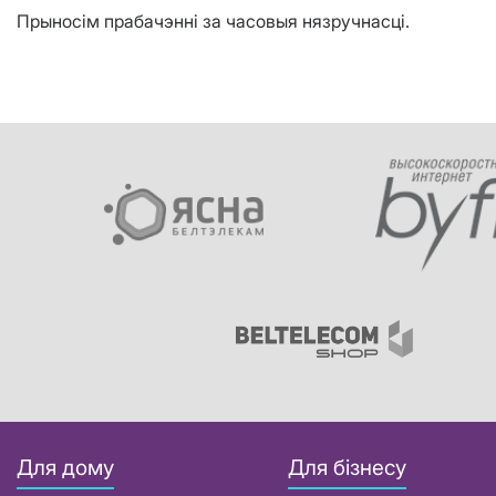
Прыносім прабачэнні за часовыя нязручнасці.
Для дому
Для бізнесу