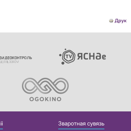
Друк
іі
Зваротная сувязь