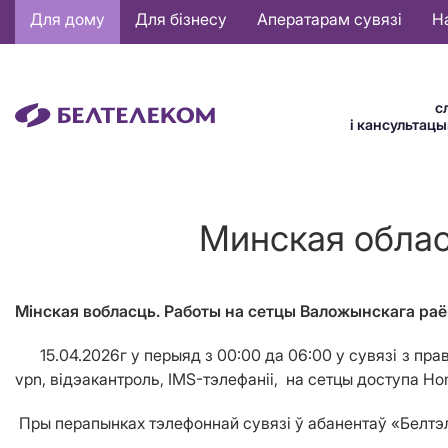
Основная
Для дому
Для бізнесу
Аператарам сувязі
Н
навигация
BE
с
і кансультац
Минская облас
Мінская вобласць. Работы на сетцы Валожынскага
раё
15.04.2026г у перыяд з 00:00 да 06:00 у сувязі з прав
vpn, відэакантроль, IMS-тэлефаніі, на сетцы доступа H
Пры перапынках тэлефоннай сувязі ў абанентаў «Белтэле