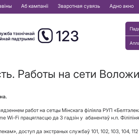
авіны
Аб кампаніі
Зваротная сувязь
Адно акно
Пад
123
лужба тэхнічнай
ыйнай падтрымкі
Апл
ть. Работы на сети Воложи
на
.
ядзеннем работ на сетцы Мінскага філіяла РУП «Белтэлека
ome Wi-Fi працягласцю да 3
гадзін
у абанентаў н.п. Ф
i
л
i
п
i
ня
кам», доступ да экстраных службаў 101, 102, 103, 104, 11