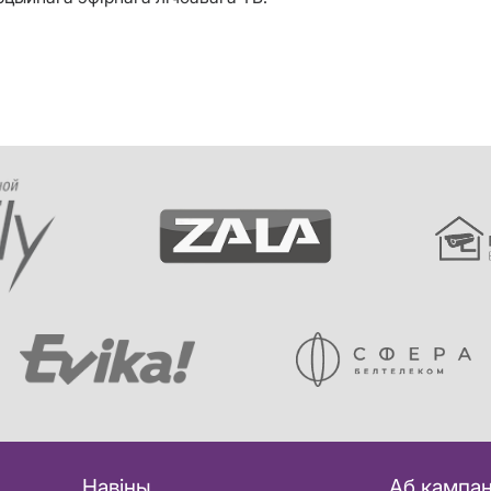
Навіны
Аб кампан