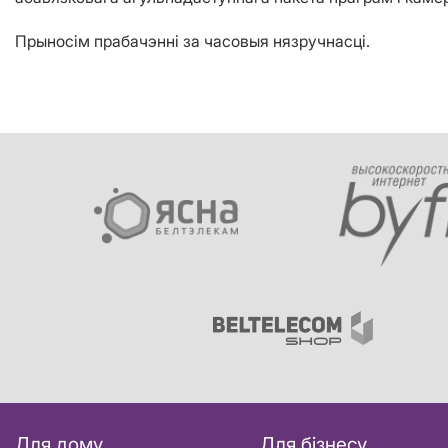
Прыносім прабачэнні за часовыя нязручнасці.
Для дому
Для бізнесу