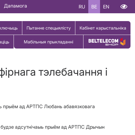
Дапамога
RU
BE
EN
ключыць
Пытанне спецыялісту
Кабінет карыстальніка
аціць
Мабільныя прыкладанні
Купіць тавар
ірнага тэлебачання і
аць прыём ад АРТПС Любань абавязковага
наў будзе адсутнічаыь прыём ад АРТПС Дрычын