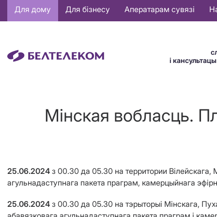
Основная
Для дому
Для бізнесу
Аператарам сувязі
Н
навигация
BE
с
і кансультац
Мінская вобласць. П
25.06.2024
з 00.30 да 05.30
на территории Вілейскага,
агульнадаступнага пакета праграм, камерцыйнага эфірн
25.06.2024
з 00.30 да 05.30
на тэрыторыі Мінскага, Пу
абавязковага агульнадаступнага пакета праграм і камер