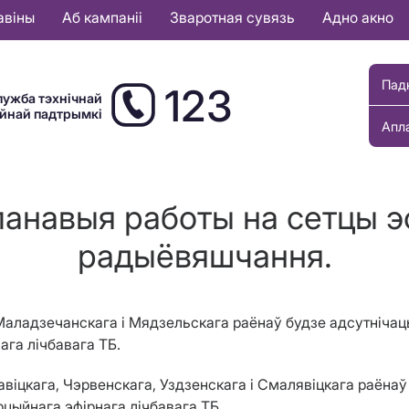
авіны
Аб кампаніі
Зваротная сувязь
Адно акно
Пад
123
лужба тэхнічнай
ыйнай падтрымкі
Апл
ланавыя работы на сетцы эф
радыёвяшчання.
 Маладзечанскага і Мядзельскага раёнаў будзе адсутніч
ага лічбавага ТБ.
хавіцкага, Чэрвенскага, Уздзенскага і Смалявіцкага раё
цыйнага эфірнага лічбавага ТБ.