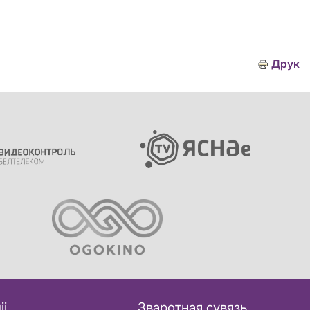
Друк
іі
Зваротная сувязь