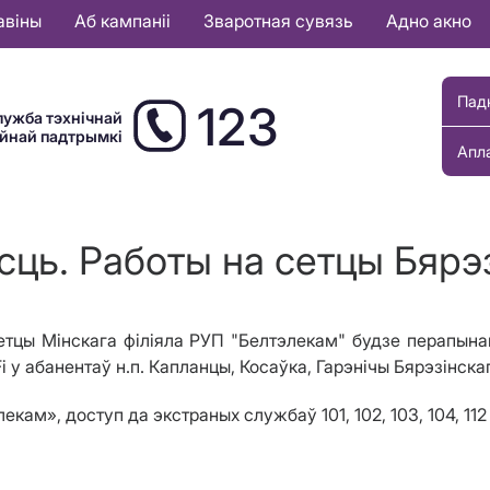
авіны
Аб кампаніі
Зваротная сувязь
Адно акно
Пад
123
лужба тэхнічнай
ыйнай падтрымкі
Апл
сць. Работы на сетцы Бярэз
сетцы Мінскага філіяла РУП "Белтэлекам" будзе перапынак
 у абанентаў н.п. Капланцы, Косаўка, Гарэнічы Бярэзінска
кам», доступ да экстраных службаў 101, 102, 103, 104, 1