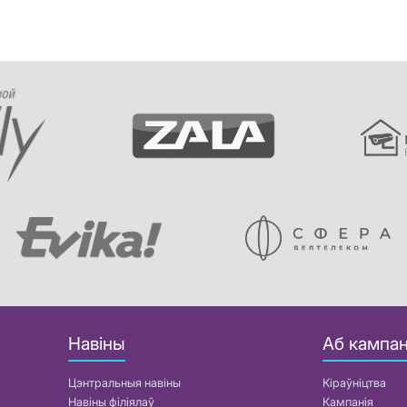
Навіны
Аб кампан
Цэнтральныя навіны
Кіраўніцтва
Навіны філіялаў
Кампанія