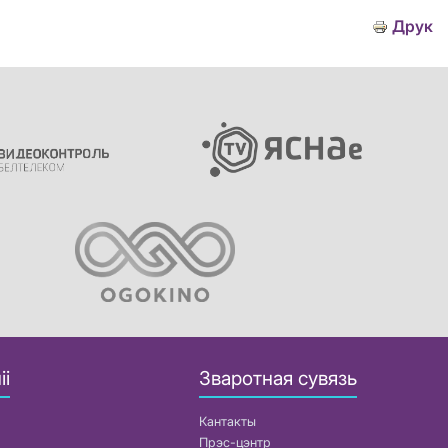
Друк
іі
Зваротная сувязь
Кантакты
Прэс-цэнтр