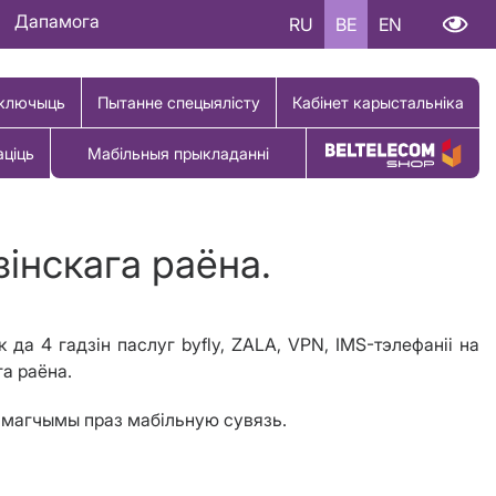
Дапамога
RU
BE
EN
ключыць
Пытанне спецыялісту
Кабінет карыстальніка
аціць
Мабільныя прыкладанні
Купіць тавар
інскага раёна.
 да 4 гадзін паслуг byfly, ZALA, VPN, IMS-тэлефаніі на
га раёна.
12 магчымы праз мабільную сувязь.