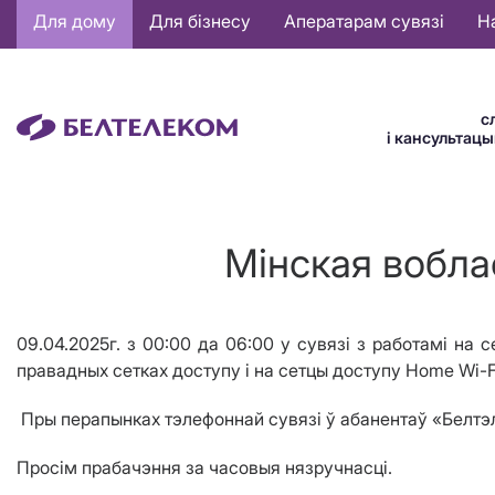
Основная
Для дому
Для бізнесу
Аператарам сувязі
Н
навигация
BE
с
і кансультац
Мінская вобла
09.04.2025г. з 00:00 да 06:00 у сувязі з работамі на 
правадных сетках доступу і на сетцы доступу Home Wi-Fi
Пры перапынках тэлефоннай сувязі ў абанентаў «Белтэле
Просім прабачэння за часовыя нязручнасці.