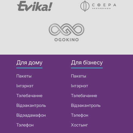
Для дому
Для бізнесу
Пакеты
Пакеты
Інтэрнэт
Інтэрнэт
Тэлебачанне
Тэлебачанне
Відэакантроль
Відэакантроль
Відэадамафон
Тэлефон
Тэлефон
Хостынг