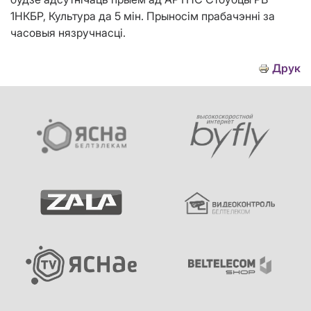
1НКБР, Культура да 5 мін. Прыносім прабачэнні за
часовыя нязручнасці.
Друк