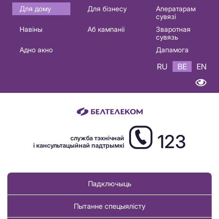
Основная
Для дому
Для бізнесу
Аператарам
сувязі
навигация
Навіны
Аб кампаніі
Зваротная
BE
сувязь
Адно акно
Дапамога
RU
BE
EN
123
служба тэхнічнай
і кансультацыйнай падтрымкі
Падключыць
Пытанне спецыялісту