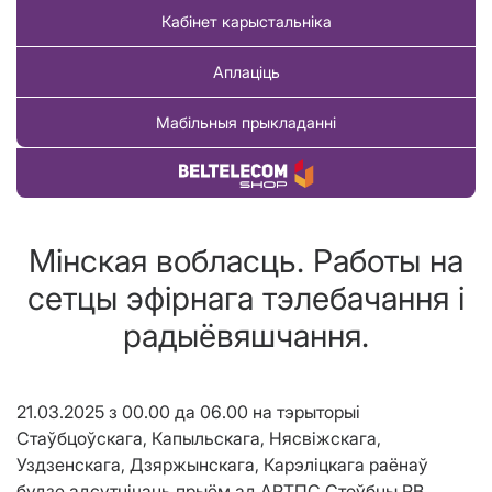
Кабінет карыстальніка
Аплаціць
Мабільныя прыкладанні
Купіць тавар
Мінская вобласць. Работы на
сетцы эфірнага тэлебачання і
радыёвяшчання.
21.03.2025 з 00.00 да 06.00 на тэрыторыі
Стаўбцоўскага, Капыльскага, Нясвіжскага,
Уздзенскага, Дзяржынскага, Карэліцкага раёнаў
будзе адсутнічаць прыём ад АРТПС Стоўбцы РВ