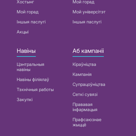
Хостынг
Мой горад
Мой горад
Мой універсітэт
Іншыя паслугі
Іншыя паслугі
Акцыі
Навіны
Аб кампаніі
Цэнтральныя
Кіраўніцтва
навіны
Кампанія
Навіны філіялаў
Супрацоўніцтва
Тэхнічныя работы
Сеткі сувязі
Закупкі
Прававая
інфармацыя
Прафсаюзнае
жыццё