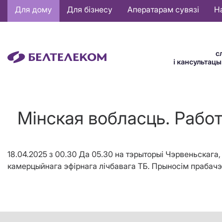
Основная
Для дому
Для бізнесу
Аператарам сувязі
Н
навигация
BE
с
і кансультац
Мінская вобласць. Работ
18.04.2025 з 00.30 Да 05.30 на тэрыторыі Чэрвеньскага
камерцыйнага эфірнага лічбавага ТБ. Прыносім прабачэ