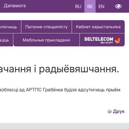
Дапамога
RU
BE
EN
ключыць
Пытанне спецыялісту
Кабінет карыстальніка
аціць
Мабільныя прыкладанні
Купіць тавар
бачання і радыёвяшчання.
й вобласці ад АРТПС Грабёнка будзе адсутнічаць прыём
Друк