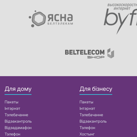
Для дому
Для бізнесу
Пакеты
Пакеты
Інтэрнэт
Інтэрнэт
Тэлебачанне
Тэлебачанне
Відэакантроль
Відэакантроль
Відэадамафон
Тэлефон
Тэлефон
Хостынг