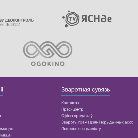
іі
Зваротная сувязь
Кантакты
Прэс-цэнтр
а
Офісы продажаў
Звароты грамадзян і юрыдычных асоб
армацыя
Пытанне спецыялісту
жыццё