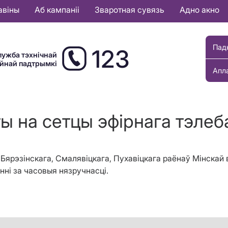
авіны
Аб кампаніі
Зваротная сувязь
Адно акно
Пад
123
лужба тэхнічнай
ыйнай падтрымкі
Апл
ы на сетцы эфірнага тэле
, Бярэзінскага, Смалявіцкага, Пухавіцкага раёнаў Мінска
нні за часовыя нязручнасці.