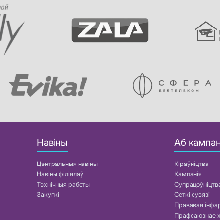
Навіны
Аб кампан
Цэнтральныя навіны
Кіраўніцтва
Навіны філіялаў
Кампанія
Тэхнічныя работы
Супрацоўніцтв
Закупкі
Сеткі сувязі
Прававая інф
Прафсаюзнае 