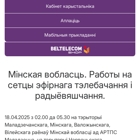
Кабінет карыстальніка
Аплаціць
Мабільныя прыкладанні
Купіць тавар
Мінская вобласць. Работы на
сетцы эфірнага тэлебачання і
радыёвяшчання.
18.04.2025 з 02.00 да 05.30 на тэрыторыі
Маладзечанскага, Мінскага, Валожынскага,
Вілейскага раёнаў Мінскай вобласці ад АРТПС
Маладзечна, на тэрыторыі Чэрвеньскага,