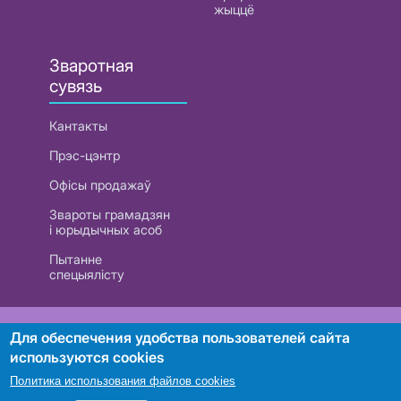
жыццё
Зваротная
сувязь
Кантакты
Прэс-цэнтр
Офісы продажаў
Звароты грамадзян
і юрыдычных асоб
Пытанне
спецыялісту
РУП «Белтэлекам». УНП 101007741
Для обеспечения удобства пользователей сайта
используются cookies
Политика использования файлов cookies