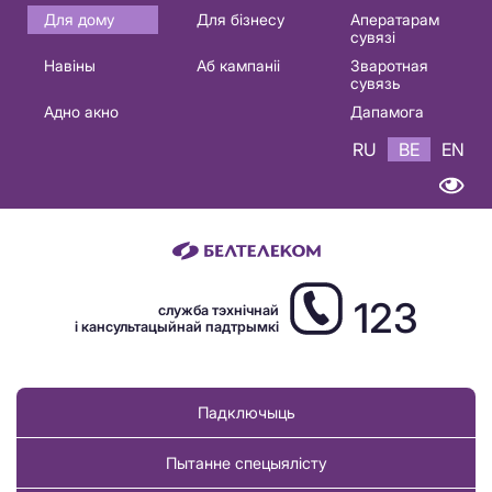
Основная
Для дому
Для бізнесу
Аператарам
сувязі
навигация
Навіны
Аб кампаніі
Зваротная
BE
сувязь
Адно акно
Дапамога
RU
BE
EN
123
служба тэхнічнай
і кансультацыйнай падтрымкі
Падключыць
Пытанне спецыялісту