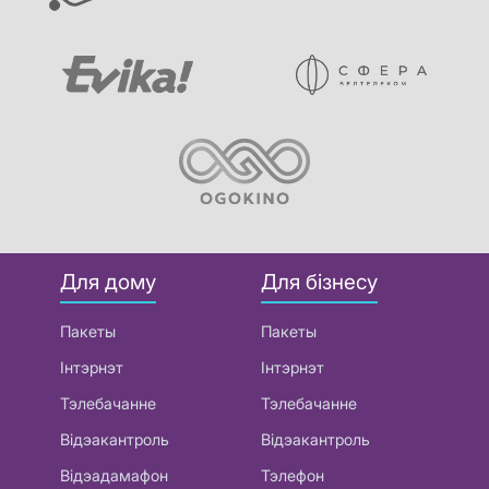
Для дому
Для бізнесу
Пакеты
Пакеты
Інтэрнэт
Інтэрнэт
Тэлебачанне
Тэлебачанне
Відэакантроль
Відэакантроль
Відэадамафон
Тэлефон