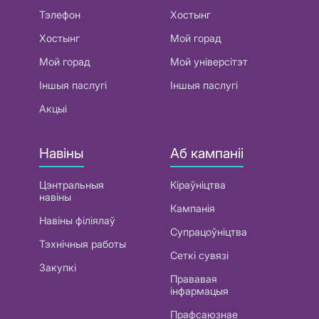
Тэлефон
Хостынг
Хостынг
Мой горад
Мой горад
Мой універсітэт
Іншыя паслугі
Іншыя паслугі
Акцыі
Навіны
Аб кампаніі
Цэнтральныя
Кіраўніцтва
навіны
Кампанія
Навіны філіялаў
Супрацоўніцтва
Тэхнічныя работы
Сеткі сувязі
Закупкі
Прававая
інфармацыя
Прафсаюзнае