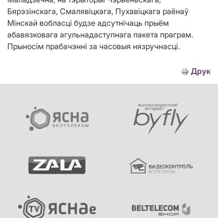
Бярэзінскага, Смалявіцкага, Пухавіцкага раёнаў
Мінскай вобласці будзе адсутнічаць прыём
абавязковага агульнадаступнага пакета праграм.
Прыносім прабачэнні за часовыя нязручнасці.
Друк