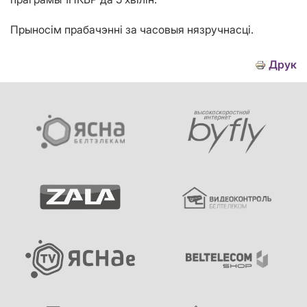
Прыносім прабачэнні за часовыя нязручнасці.
Друк