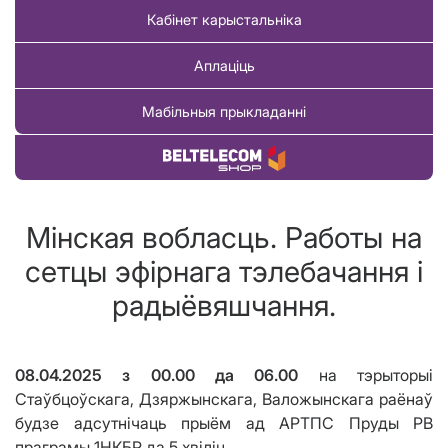
Кабінет карыстальніка
Аплаціць
Мабільныя прыкладанні
Купіць тавар
Мінская вобласць. Работы на
сетцы эфірнага тэлебачання і
радыёвяшчання.
08.04.2025 з 00.00 да 06.00
на тэрыторыі
Стаўбцоўскага, Дзяржынскага, Валожынскага раёнаў
будзе адсутнічаць прыём ад АРТПС Пруды РВ
праграмы 1НКБР да 5 хвілін.