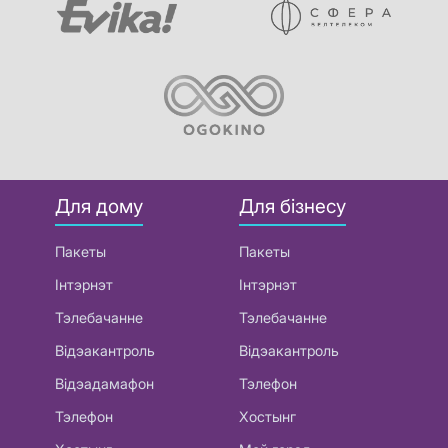
Для дому
Для бізнесу
Пакеты
Пакеты
Інтэрнэт
Інтэрнэт
Тэлебачанне
Тэлебачанне
Відэакантроль
Відэакантроль
Відэадамафон
Тэлефон
Тэлефон
Хостынг