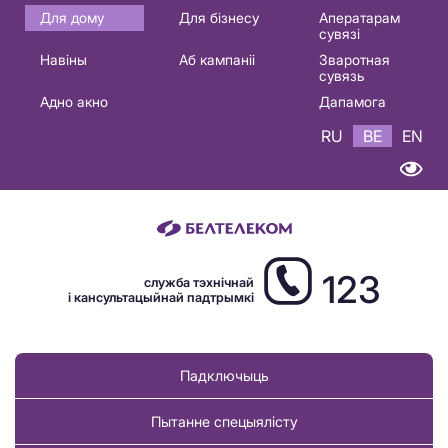
Основная
Для дому
Для бізнесу
Аператарам
сувязі
навигация
Навіны
Аб кампаніі
Зваротная
BE
сувязь
Адно акно
Дапамога
RU
BE
EN
123
служба тэхнічнай
і кансультацыйнай падтрымкі
Падключыць
Пытанне спецыялісту