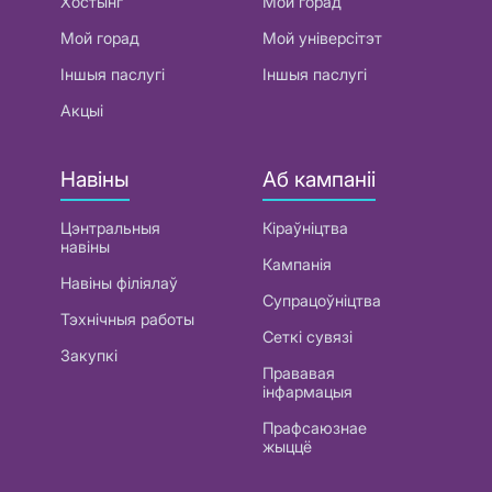
Хостынг
Мой горад
Мой горад
Мой універсітэт
Іншыя паслугі
Іншыя паслугі
Акцыі
Навіны
Аб кампаніі
Цэнтральныя
Кіраўніцтва
навіны
Кампанія
Навіны філіялаў
Супрацоўніцтва
Тэхнічныя работы
Сеткі сувязі
Закупкі
Прававая
інфармацыя
Прафсаюзнае
жыццё