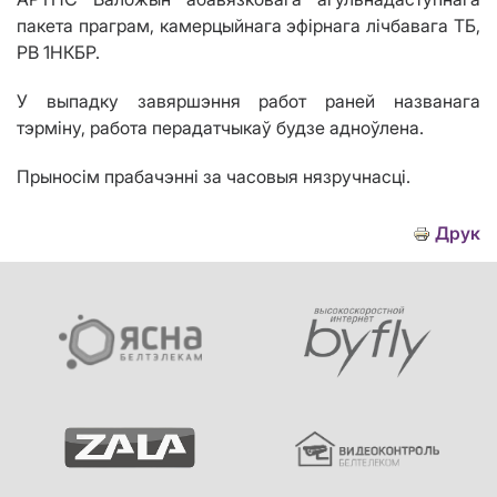
пакета праграм, камерцыйнага эфірнага лічбавага ТБ
,
РВ 1НКБР.
У выпадку завяршэння работ раней названага
тэрміну, работа перадатчыкаў будзе адноўлена.
Прыносім прабачэнні за часовыя нязручнасці.
Друк