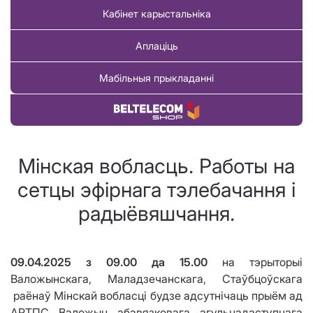
Кабінет карыстальніка
Аплаціць
Мабільныя прыкладанні
Купіць тавар
Мінская вобласць. Работы на
сетцы эфірнага тэлебачання і
радыёвяшчання.
09.04.2025
з 09
.00
да
15.00
на тэрыторыі
Валожынскага, Маладзечанскага, Стаўбцоўскага
раёнаў Мінскай вобласці будзе адсутнічаць прыём ад
АРТПС Валожын абавязковага агульнадаступнага