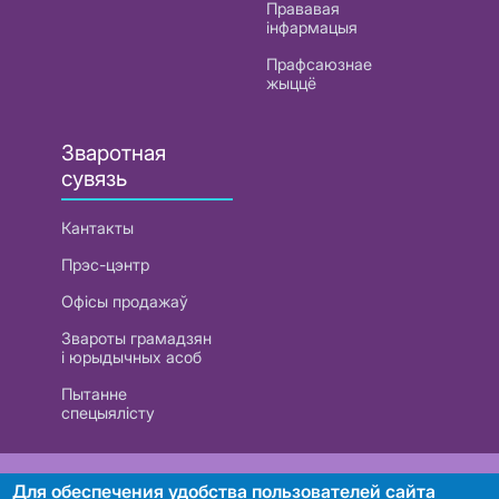
Прававая
інфармацыя
Прафсаюзнае
жыццё
Зваротная
сувязь
Кантакты
Прэс-цэнтр
Офісы продажаў
Звароты грамадзян
і юрыдычных асоб
Пытанне
спецыялісту
РУП «Белтэлекам». УНП 101007741
Для обеспечения удобства пользователей сайта