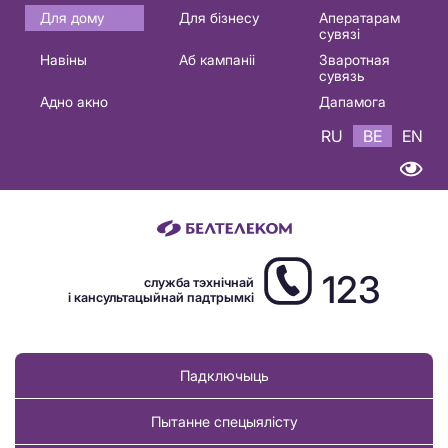
Основная
Для дому
Для бізнесу
Аператарам
сувязі
навигация
Навіны
Аб кампаніі
Зваротная
BE
сувязь
Адно акно
Дапамога
RU
BE
EN
123
служба тэхнічнай
і кансультацыйнай падтрымкі
Падключыць
Пытанне спецыялісту