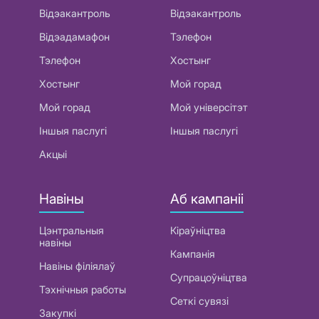
Відэакантроль
Відэакантроль
Відэадамафон
Тэлефон
Тэлефон
Хостынг
Хостынг
Мой горад
Мой горад
Мой універсітэт
Іншыя паслугі
Іншыя паслугі
Акцыі
Навіны
Аб кампаніі
Цэнтральныя
Кіраўніцтва
навіны
Кампанія
Навіны філіялаў
Супрацоўніцтва
Тэхнічныя работы
Сеткі сувязі
Закупкі