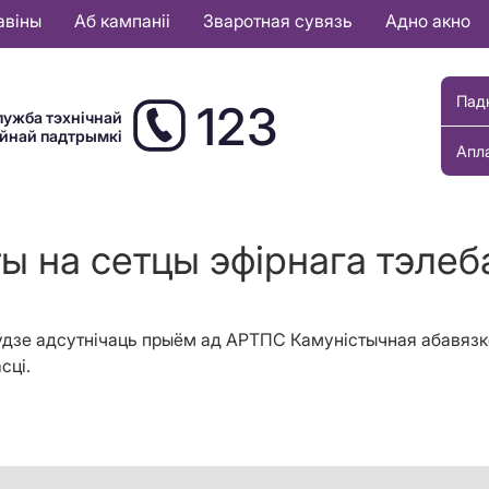
авіны
Аб кампаніі
Зваротная сувязь
Адно акно
Пад
123
лужба тэхнічнай
ыйнай падтрымкі
Апл
ы на сетцы эфірнага тэле
а будзе адсутнічаць прыём ад АРТПС Камуністычная абавяз
сці.