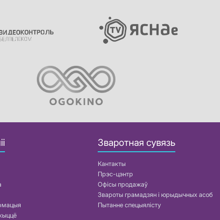
іі
Зваротная сувязь
Кантакты
Прэс-цэнтр
а
Офісы продажаў
Звароты грамадзян і юрыдычных асоб
армацыя
Пытанне спецыялісту
жыццё