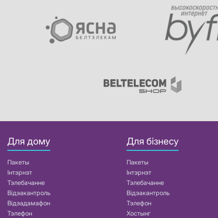
Для дому
Для бізнесу
Пакеты
Пакеты
Інтэрнэт
Інтэрнэт
Тэлебачанне
Тэлебачанне
Відэакантроль
Відэакантроль
Відэадамафон
Тэлефон
Тэлефон
Хостынг