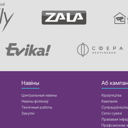
Навіны
Аб кампан
Цэнтральныя навіны
Кіраўніцтва
Навіны філіялаў
Кампанія
Тэхнічныя работы
Супрацоўніцтв
Закупкі
Сеткі сувязі
Прававая інф
Прафсаюзнае 