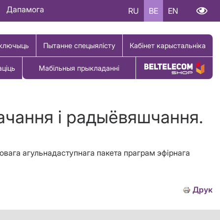
Дапамога
RU
BE
EN
ключыць
Пытанне спецыялісту
Кабінет карыстальніка
аціць
Мабільныя прыкладанні
Купіць тавар
бачання і радыёвяшчання.
ковага агульнадаступнага пакета праграм эфірнага
Друк