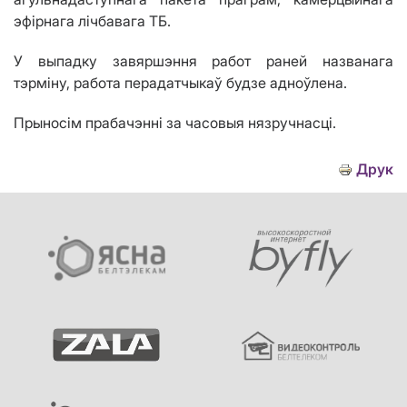
эфірнага лічбавага ТБ.
У выпадку завяршэння работ раней названага
тэрміну, работа перадатчыкаў будзе адноўлена.
Прыносім прабачэнні за часовыя нязручнасці.
Друк