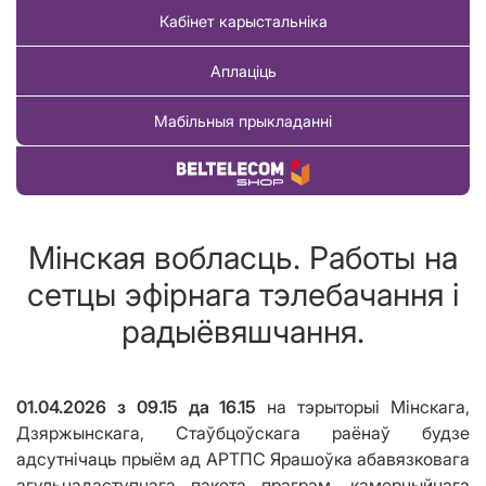
Кабінет карыстальніка
Аплаціць
Мабільныя прыкладанні
Купіць тавар
Мінская вобласць. Работы на
сетцы эфірнага тэлебачання і
радыёвяшчання.
01.04.2026
з
09.15 д
а
16.15
на тэрыторыі
Мінскага,
Дзяржынскага, Стаўбцоўскага раёнаў
будзе
адсутнічаць
прыём ад АРТПС Ярашоўка абавязковага
агульнадаступнага пакета праграм, камерцыйнага