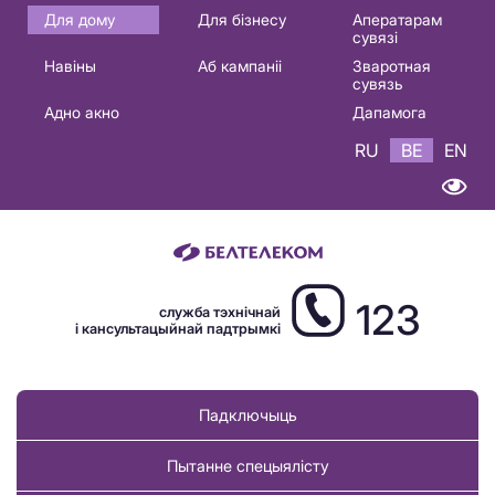
Основная
Для дому
Для бізнесу
Аператарам
сувязі
навигация
Навіны
Аб кампаніі
Зваротная
BE
сувязь
Адно акно
Дапамога
RU
BE
EN
123
служба тэхнічнай
і кансультацыйнай падтрымкі
Падключыць
Пытанне спецыялісту