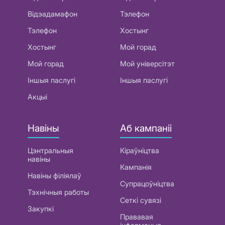
Відэадамафон
Тэлефон
Тэлефон
Хостынг
Хостынг
Мой горад
Мой горад
Мой універсітэт
Іншыя паслугі
Іншыя паслугі
Акцыі
Навіны
Аб кампаніі
Цэнтральныя
Кіраўніцтва
навіны
Кампанія
Навіны філіялаў
Супрацоўніцтва
Тэхнічныя работы
Сеткі сувязі
Закупкі
Прававая