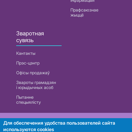
інфармацыя
Прафсаюзнае
жыццё
Зваротная
сувязь
Кантакты
Прэс-цэнтр
Офісы продажаў
Звароты грамадзян
і юрыдычных асоб
Пытанне
спецыялісту
РУП «Белтэлекам». УНП 101007741
Для обеспечения удобства пользователей сайта
используются cookies