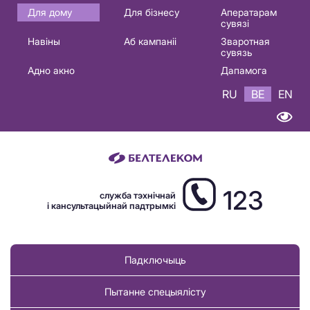
Основная
Для дому
Для бізнесу
Аператарам
сувязі
навигация
Навіны
Аб кампаніі
Зваротная
BE
сувязь
Адно акно
Дапамога
RU
BE
EN
123
служба тэхнічнай
і кансультацыйнай падтрымкі
Падключыць
Пытанне спецыялісту