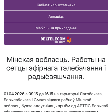
Кабінет карыстальніка
Аплаціць
Мабільныя прыкладанні
Купіць тавар
Мінская вобласць. Работы на
сетцы эфірнага тэлебачання і
радыёвяшчання.
01.04.2026 з 09.15 да 16.15
на тэрыторыі Лагойскага,
Барысаўскага і Смалявіцкага раёнаў Мінскай
вобласці будзе адсутнічаць прыём ад АРТПС Барысаў
абавязковага агульнадаступнага пакета праграм,