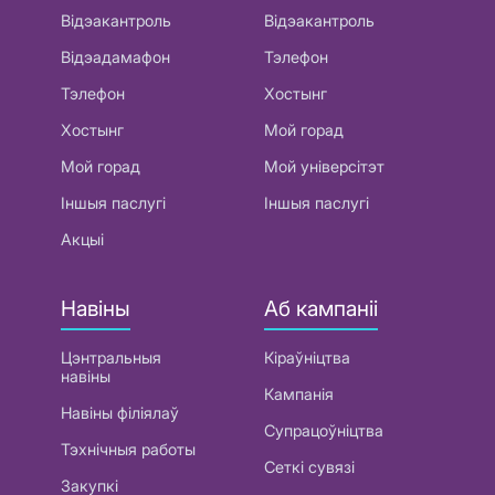
Відэакантроль
Відэакантроль
Відэадамафон
Тэлефон
Тэлефон
Хостынг
Хостынг
Мой горад
Мой горад
Мой універсітэт
Іншыя паслугі
Іншыя паслугі
Акцыі
Навіны
Аб кампаніі
Цэнтральныя
Кіраўніцтва
навіны
Кампанія
Навіны філіялаў
Супрацоўніцтва
Тэхнічныя работы
Сеткі сувязі
Закупкі