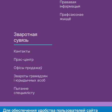
Прававая
інфармацыя
Прафсаюзнае
жыццё
Зваротная
сувязь
Кантакты
Прэс-цэнтр
Офісы продажаў
Звароты грамадзян
і юрыдычных асоб
Пытанне
спецыялісту
РУП «Белтэлекам». УНП 101007741
Для обеспечения удобства пользователей сайта