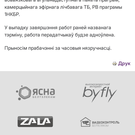
камерцыйнага эфірнага лічбавага ТБ, РВ праграмы
1НКБР.
У выпадку завяршэння работ раней названага
тэрміну, работа перадатчыкаў будзе адноўлена.
Прыносім прабачэнні за часовыя нязручнасці.
Друк