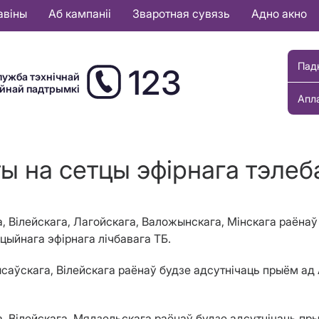
авіны
Аб кампаніі
Зваротная сувязь
Адно акно
Пад
123
лужба тэхнічнай
ыйнай падтрымкі
Апл
ы на сетцы эфірнага тэле
га, Вілейскага, Лагойскага, Валожынскага, Мінскага раён
цыйнага эфірнага лічбавага ТБ.
арысаўскага, Вілейскага раёнаў будзе адсутнічаць прыём 
га, Вілейскага, Мядзельскага раёнаў будзе адсутнічаць 