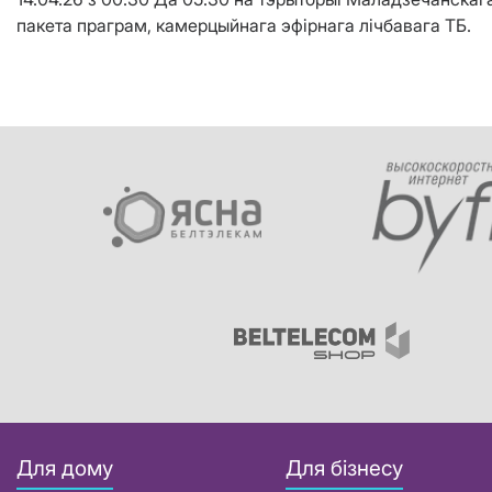
пакета праграм, камерцыйнага эфірнага лічбавага ТБ.
Для дому
Для бізнесу