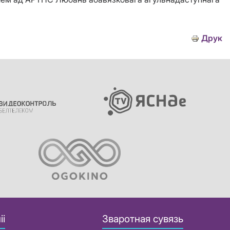
Друк
іі
Зваротная сувязь