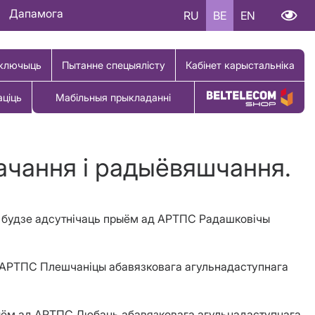
Дапамога
RU
BE
EN
ключыць
Пытанне спецыялісту
Кабінет карыстальніка
аціць
Мабільныя прыкладанні
Купіць тавар
бачання і радыёвяшчання.
аў будзе адсутнічаць прыём ад АРТПС Радашковічы
ад АРТПС Плешчаніцы абавязковага агульнадаступнага
прыём ад АРТПС Любань абавязковага агульнадаступнага