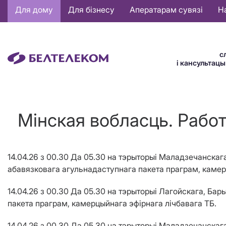
Основная
Для дому
Для бізнесу
Аператарам сувязі
Н
навигация
BE
с
і кансультац
Мінская вобласць. Работ
14.04.26 з 00.30 Да 05.30 на тэрыторыі Маладзечанска
абавязковага агульнадаступнага пакета праграм, камер
14.04.26 з 00.30 Да 05.30 на тэрыторыі Лагойскага, Б
пакета праграм, камерцыйнага эфірнага лічбавага ТБ.
14.04.26 з 00.30 Да 05.30 на тэрыторыі Маладзечанска