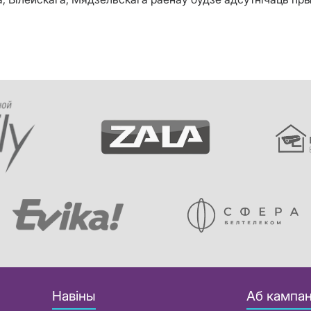
Навіны
Аб кампан