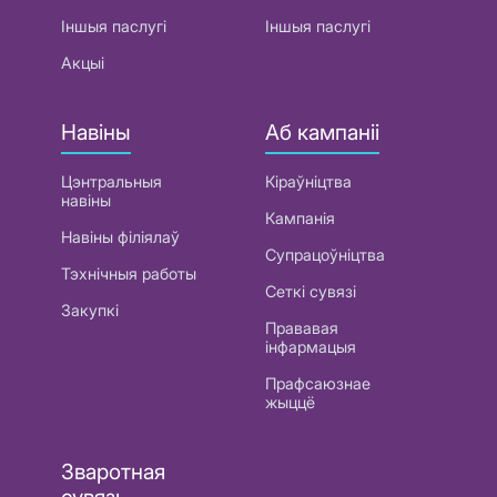
Іншыя паслугі
Іншыя паслугі
Акцыі
Навіны
Аб кампаніі
Цэнтральныя
Кіраўніцтва
навіны
Кампанія
Навіны філіялаў
Супрацоўніцтва
Тэхнічныя работы
Сеткі сувязі
Закупкі
Прававая
інфармацыя
Прафсаюзнае
жыццё
Зваротная