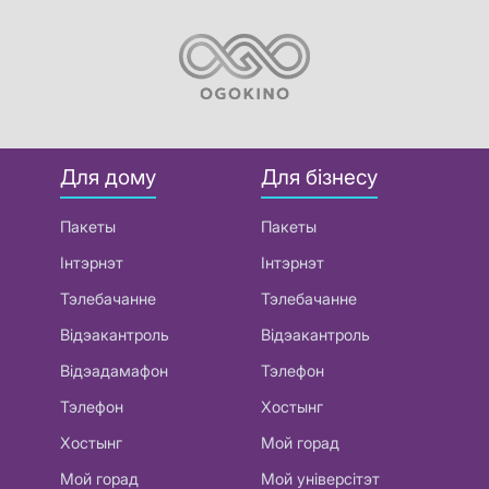
Для дому
Для бізнесу
Пакеты
Пакеты
Інтэрнэт
Інтэрнэт
Тэлебачанне
Тэлебачанне
Відэакантроль
Відэакантроль
Відэадамафон
Тэлефон
Тэлефон
Хостынг
Хостынг
Мой горад
Мой горад
Мой універсітэт