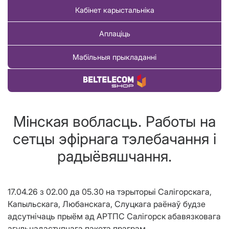
Кабінет карыстальніка
Аплаціць
Мабільныя прыкладанні
Купіць тавар
Мінская вобласць. Работы на
сетцы эфірнага тэлебачання і
радыёвяшчання.
17.04.26 з 02.00 да 05.30 на тэрыторыі Салігорскага,
Капыльскага, Любанскага, Слуцкага раёнаў будзе
адсутнічаць прыём ад АРТПС Салігорск абавязковага
агульнадаступнага пакета праграм.