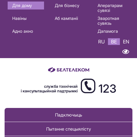
Основная
Для дому
Для бізнесу
Аператарам
сувязі
навигация
Навіны
Аб кампаніі
Зваротная
BE
сувязь
Адно акно
Дапамога
RU
BE
EN
123
служба тэхнічнай
і кансультацыйнай падтрымкі
Падключыць
Пытанне спецыялісту