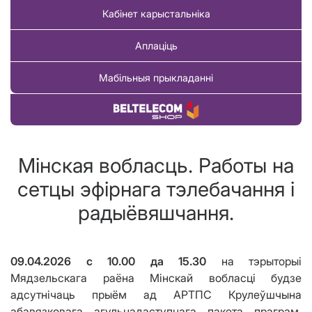
Кабінет карыстальніка
Аплаціць
Мабільныя прыкладанні
Купіць тавар
Мінская вобласць. Работы на
сетцы эфірнага тэлебачання і
радыёвяшчання.
09.04.2026
c
10.00 да 15.30
на тэрыторыі
Мядзельскага раёна Мінскай вобласці будзе
адсутнічаць прыём ад АРТПС Крулеўшчына
абавязковага агульнадаступнага пакета праграм,