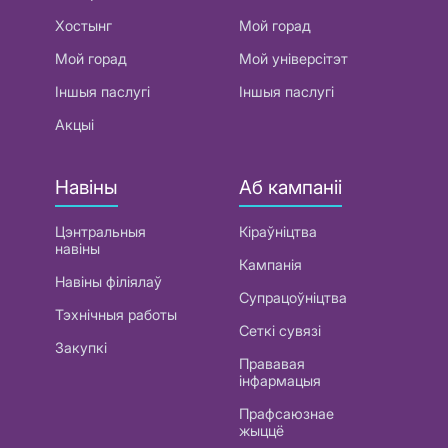
Хостынг
Мой горад
Мой горад
Мой універсітэт
Іншыя паслугі
Іншыя паслугі
Акцыі
Навіны
Аб кампаніі
Цэнтральныя
Кіраўніцтва
навіны
Кампанія
Навіны філіялаў
Супрацоўніцтва
Тэхнічныя работы
Сеткі сувязі
Закупкі
Прававая
інфармацыя
Прафсаюзнае
жыццё