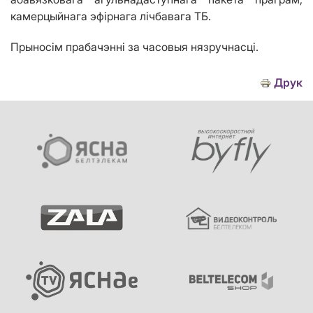
камерцыйнага эфірнага лічбавага ТБ.
Прыносім прабачэнні
за часовыя
нязручнасці
.
Друк