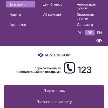
Основная
Для дому
Для бізнесу
Аператарам
сувязі
навигация
Навіны
Аб кампаніі
Зваротная
BE
сувязь
Адно акно
Дапамога
RU
BE
EN
123
служба тэхнічнай
і кансультацыйнай падтрымкі
Падключыць
Пытанне спецыялісту