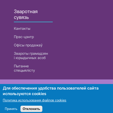
Зваротная
сувязь
Кантакты
Прэс-цэнтр
Офісы продажаў
Звароты грамадзян
і юрыдычных асоб
Пытанне
спецыялісту
РУП «Белтэлекам». УНП 101007741
Для обеспечения удобства пользователей сайта
используются cookies
Политика использования файлов cookies
Пошук
Принять
Отклонить