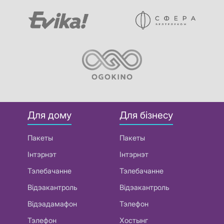
Для дому
Для бізнесу
Пакеты
Пакеты
Інтэрнэт
Інтэрнэт
Тэлебачанне
Тэлебачанне
Відэакантроль
Відэакантроль
Відэадамафон
Тэлефон
Тэлефон
Хостынг