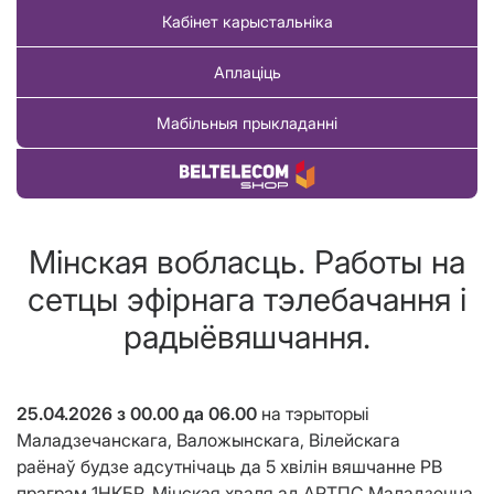
Кабінет карыстальніка
Аплаціць
Мабільныя прыкладанні
Купіць тавар
Мінская вобласць. Работы на
сетцы эфірнага тэлебачання і
радыёвяшчання.
25.04.2026
з
00.00 д
а
06.00
на тэрыторыі
Маладзечанскага, Валожынскага, Вілейскага
раёнаў
будзе адсутнічаць
да 5 хвілін вяшчанне РВ
праграм 1НКБР, Мінская хваля ад АРТПС Маладзечна.