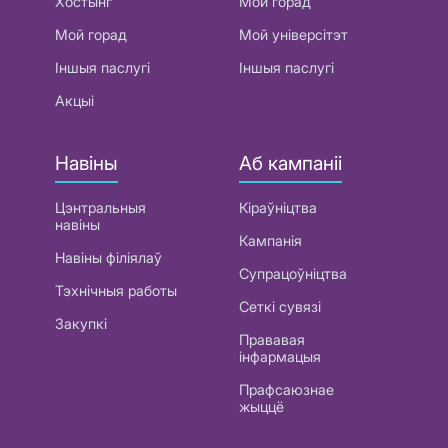
Хостынг
Мой горад
Мой горад
Мой універсітэт
Іншыя паслугі
Іншыя паслугі
Акцыі
Навіны
Аб кампаніі
Цэнтральныя
Кіраўніцтва
навіны
Кампанія
Навіны філіялаў
Супрацоўніцтва
Тэхнічныя работы
Сеткі сувязі
Закупкі
Прававая
інфармацыя
Прафсаюзнае
жыццё