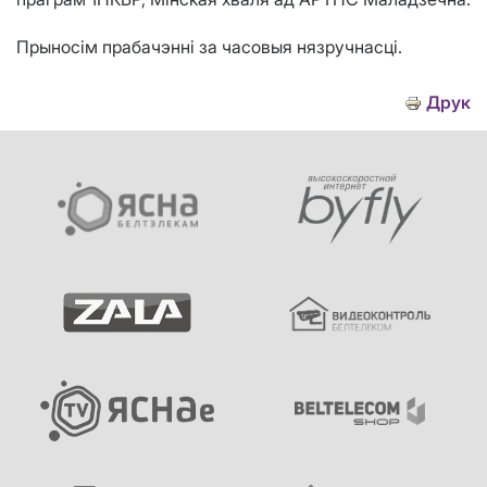
Прыносім прабачэнні за часовыя нязручнасці.
Друк