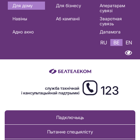
Основная
Для дому
Для бізнесу
Аператарам
сувязі
навигация
Навіны
Аб кампаніі
Зваротная
BE
сувязь
Адно акно
Дапамога
RU
BE
EN
123
служба тэхнічнай
і кансультацыйнай падтрымкі
Падключыць
Пытанне спецыялісту