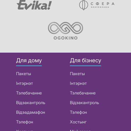
Для дому
Для бізнесу
Пакеты
Пакеты
Інтэрнэт
Інтэрнэт
Тэлебачанне
Тэлебачанне
Відэакантроль
Відэакантроль
Відэадамафон
Тэлефон
Тэлефон
Хостынг