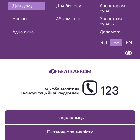
Основная
Для дому
Для бізнесу
Аператарам
сувязі
навигация
Навіны
Аб кампаніі
Зваротная
BE
сувязь
Адно акно
Дапамога
RU
BE
EN
123
служба тэхнічнай
і кансультацыйнай падтрымкі
Падключыць
Пытанне спецыялісту