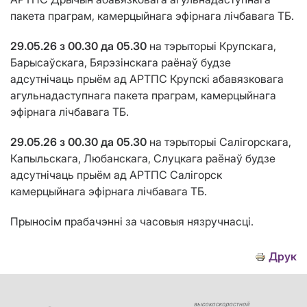
пакета праграм, камерцыйнага эфірнага лічбавага ТБ.
29.05.26 з 00.30 да 05.30
на тэрыторыі Крупскага,
Барысаўскага, Бярэзінскага раёнаў будзе
адсутнічаць прыём ад АРТПС Крупскі абавязковага
агульнадаступнага пакета праграм, камерцыйнага
эфірнага лічбавага ТБ.
29.05.26 з 00.30 да 05.30
на тэрыторыі Салігорскага,
Капыльскага, Любанскага, Слуцкага раёнаў будзе
адсутнічаць прыём ад АРТПС Салігорск
камерцыйнага эфірнага лічбавага ТБ.
Прыносім прабачэнні за часовыя нязручнасці.
Друк