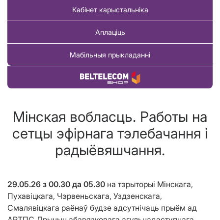
Кабінет карыстальніка
Аплаціць
Мабільныя прыкладанні
Купіць тавар
Мінская вобласць. Работы на
сетцы эфірнага тэлебачання і
радыёвяшчання.
29.05.26 з 00.30 да 05.30
на тэрыторыі Мінскага,
Пухавіцкага, Чэрвеньскага, Уздзенскага,
Смалявіцкага раёнаў будзе адсутнічаць прыём ад
АРТПС Дрычын абавязковага агульнадаступнага