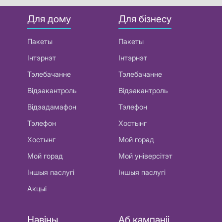
Для дому
Для бізнесу
Пакеты
Пакеты
Інтэрнэт
Інтэрнэт
Тэлебачанне
Тэлебачанне
Відэакантроль
Відэакантроль
Відэадамафон
Тэлефон
Тэлефон
Хостынг
Хостынг
Мой горад
Мой горад
Мой універсітэт
Іншыя паслугі
Іншыя паслугі
Акцыі
Навіны
Аб кампаніі