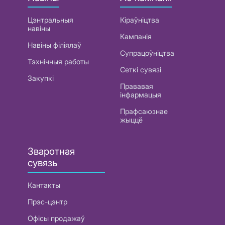
Цэнтральныя
Кіраўніцтва
навіны
Кампанія
Навіны філіялаў
Супрацоўніцтва
Тэхнічныя работы
Сеткі сувязі
Закупкі
Прававая
інфармацыя
Прафсаюзнае
жыццё
Зваротная
сувязь
Кантакты
Прэс-цэнтр
Офісы продажаў