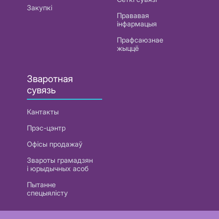
Закупкі
Прававая
інфармацыя
Прафсаюзнае
жыццё
Зваротная
сувязь
Кантакты
Прэс-цэнтр
Офісы продажаў
Звароты грамадзян
і юрыдычных асоб
Пытанне
спецыялісту