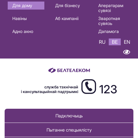
Основная
Для дому
Для бізнесу
Аператарам
сувязі
навигация
Навіны
Аб кампаніі
Зваротная
BE
сувязь
Адно акно
Дапамога
RU
BE
EN
123
служба тэхнічнай
і кансультацыйнай падтрымкі
Падключыць
Пытанне спецыялісту