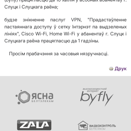
Слуцк і Слуцкага раёна;
будзе знікненне паслуг VPN, "Прадастаўленне
пастаяннага доступу ў сетку Інтэрнэт па выдзеленых
лініях", Cisco Wi-Fi, Home Wi-Fi у абанентаў г. Слуцк і
Слуцкага раёна працягласцю да 1 гадзіны.
Просім прабачэння за часовыя нязручнасці.
Друк