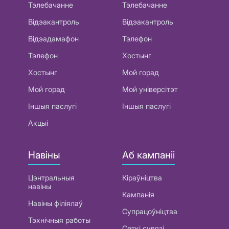
Тэлебачанне
Тэлебачанне
Відэакантроль
Відэакантроль
Відэадамафон
Тэлефон
Тэлефон
Хостынг
Хостынг
Мой горад
Мой горад
Мой універсітэт
Іншыя паслугі
Іншыя паслугі
Акцыі
Навіны
Аб кампаніі
Цэнтральныя
Кіраўніцтва
навіны
Кампанія
Навіны філіялаў
Супрацоўніцтва
Тэхнічныя работы
Сеткі сувязі