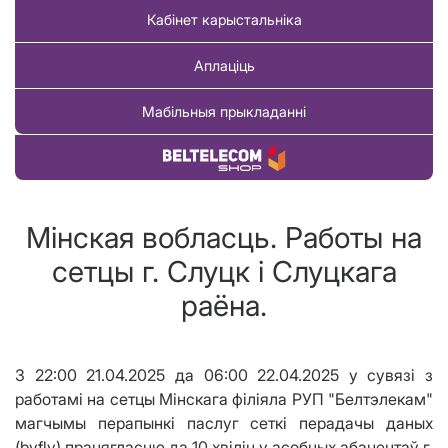
Кабінет карыстальніка
Аплаціць
Мабільныя прыкладанні
Купіць тавар
Мінская вобласць. Работы на
сетцы г. Слуцк і Слуцкага
раёна.
З 22:00 21.04.2025 да 06:00 22.04.2025 у сувязі з
работамі на сетцы Мінскага філіяла РУП "Белтэлекам"
магчымы перапынкі паслуг сеткі перадачы даных
(byfly) працягласцю да 10 хвілін у асобных абанентаў г.