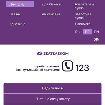
Основная
Для дому
Для бізнесу
Аператарам
сувязі
навигация
Навіны
Аб кампаніі
Зваротная
BE
сувязь
Адно акно
Дапамога
RU
BE
EN
123
служба тэхнічнай
і кансультацыйнай падтрымкі
Падключыць
Пытанне спецыялісту