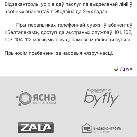
Відэакантроль, усіх відаў паслуг па выдзеленай лініі ў
асобных абанентаў г. Жодзіна
да 2-ух гадзін.
Пры перапынках тэлефоннай сувязі ў абанентаў
«Белтэлекам», доступ да экстраных службаў 101, 102,
103, 104, 112 магчымы пры дапамозе мабільнай сувязі.
Прыносім прабачэнні за часовыя нязручнасці.
Друк