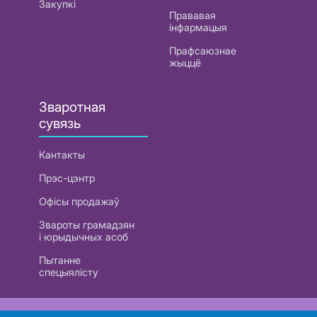
Закупкі
Прававая
інфармацыя
Прафсаюзнае
жыццё
Зваротная
сувязь
Кантакты
Прэс-цэнтр
Офісы продажаў
Звароты грамадзян
і юрыдычных асоб
Пытанне
спецыялісту
РУП «Белтэлекам». УНП 101007741