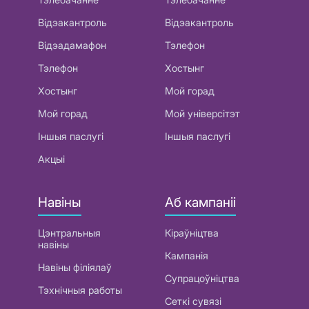
Відэакантроль
Відэакантроль
Відэадамафон
Тэлефон
Тэлефон
Хостынг
Хостынг
Мой горад
Мой горад
Мой універсітэт
Іншыя паслугі
Іншыя паслугі
Акцыі
Навіны
Аб кампаніі
Цэнтральныя
Кіраўніцтва
навіны
Кампанія
Навіны філіялаў
Супрацоўніцтва
Тэхнічныя работы
Сеткі сувязі