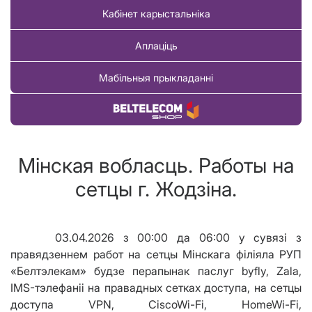
Кабінет карыстальніка
Аплаціць
Мабільныя прыкладанні
Купіць тавар
Мінская вобласць. Работы на
сетцы г. Жодзіна.
03.04.2026 з 00:00 да 06:00 у сувязі з
правядзеннем работ на сетцы Мінскага
філіяла
РУП
«Белтэлекам» будзе перапынак паслуг byfly,
Z
ala,
IMS-тэлефаніі на правадных сетках доступа, на сетцы
доступа
VPN
,
Cisco
Wi
-
Fi
,
Home
Wi
-
Fi
,