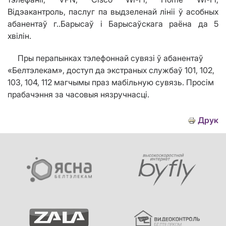
Відэакантроль, паслуг па выдзеленай лініі ў асобных
абанентаў г..Барысаў і Барысаўскага раёна да 5
хв
i
л
i
н.
Пры перапынках тэлефоннай сувязі ў абанентаў
«Белтэлекам», доступ да экстраных службаў 101, 102,
103, 104, 112 магчымы праз мабільную сувязь. Просім
прабачэння за часовыя нязручнасці.
Друк