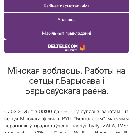
Кабінет карыстальніка
Аплаціць
Мабільныя прыкладанні
Купіць тавар
Мінская вобласць. Работы на
сетцы г.Барысава і
Барысаўскага раёна.
07.03.2025 г з 00:00 да 06:00 у сувязі з работамі на
сетцы Мінскага філіяла РУП "Белтэлекам" магчымы
перапынкі ў прадастаўленні паслуг byfly, ZALA, IMS-
тэлефаніі, VPN, Cisco Wi-Fi, Home Wi-Fi,