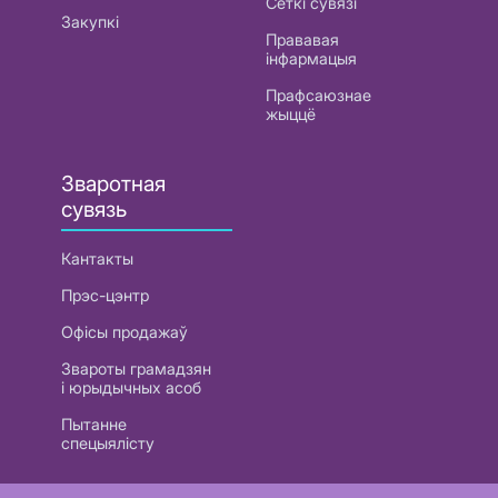
Сеткі сувязі
Закупкі
Прававая
інфармацыя
Прафсаюзнае
жыццё
Зваротная
сувязь
Кантакты
Прэс-цэнтр
Офісы продажаў
Звароты грамадзян
і юрыдычных асоб
Пытанне
спецыялісту