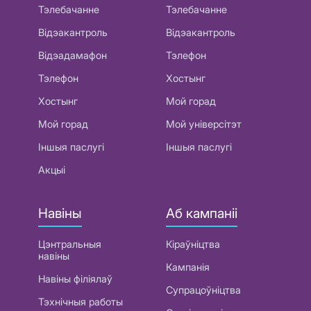
Тэлебачанне
Тэлебачанне
Відэакантроль
Відэакантроль
Відэадамафон
Тэлефон
Тэлефон
Хостынг
Хостынг
Мой горад
Мой горад
Мой універсітэт
Іншыя паслугі
Іншыя паслугі
Акцыі
Навіны
Аб кампаніі
Цэнтральныя
Кіраўніцтва
навіны
Кампанія
Навіны філіялаў
Супрацоўніцтва
Тэхнічныя работы