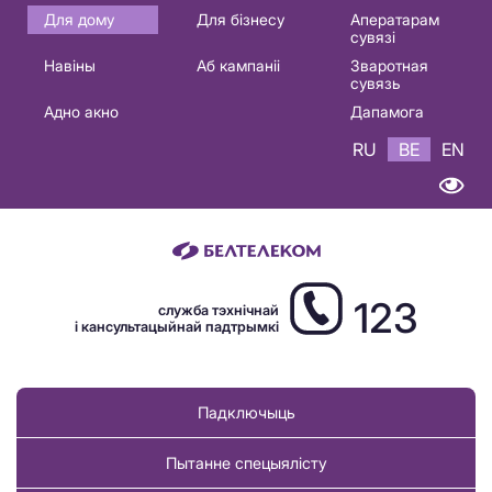
Основная
Для дому
Для бізнесу
Аператарам
сувязі
навигация
Навіны
Аб кампаніі
Зваротная
BE
сувязь
Адно акно
Дапамога
RU
BE
EN
123
служба тэхнічнай
і кансультацыйнай падтрымкі
Падключыць
Пытанне спецыялісту