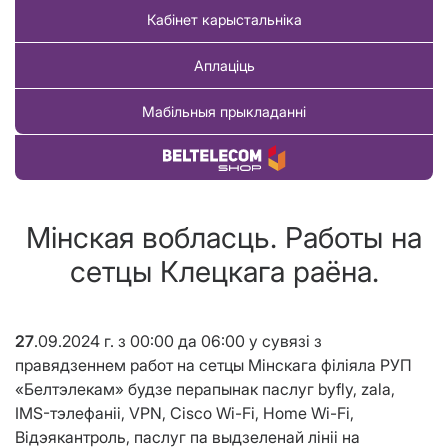
Кабінет карыстальніка
Аплаціць
Мабільныя прыкладанні
Купіць тавар
Мінская вобласць. Работы на
сетцы Клецкага раёна.
27
.09.2024 г. з 00:
00 да 06:00
у сувязі з
правядзеннем работ на сетцы Мінскага фiлiяла РУП
«Белтэлекам» будзе перапынак паслуг byfly, zala,
IMS-тэлефаніі, VPN, Cisco Wi-Fi, Home Wi-Fi,
Відэякантроль, паслуг па выдзеленай лініі на