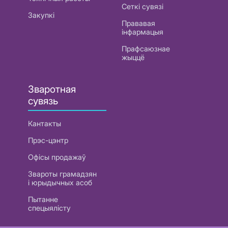
Сеткі сувязі
Закупкі
Прававая
інфармацыя
Прафсаюзнае
жыццё
Зваротная
сувязь
Кантакты
Прэс-цэнтр
Офісы продажаў
Звароты грамадзян
і юрыдычных асоб
Пытанне
спецыялісту