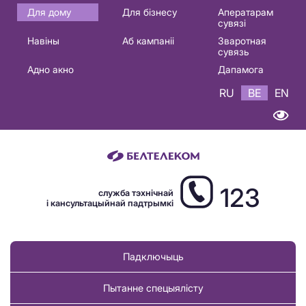
Основная
Для дому
Для бізнесу
Аператарам
сувязі
навигация
Навіны
Аб кампаніі
Зваротная
BE
сувязь
Адно акно
Дапамога
RU
BE
EN
123
служба тэхнічнай
і кансультацыйнай падтрымкі
Падключыць
Пытанне спецыялісту