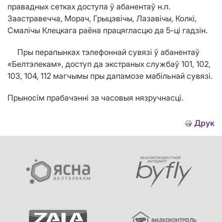
правадных сетках доступа ў абанентаў н.п.
Заастравечча, Морач, Грыцэв
i
чы, Лазав
i
чы, Колк
i
,
Смал
i
чы Клец
кага раёна працягласцю да 5-ц
i
гадзін.
Пры перапынках тэлефоннай сувязі ў абанентаў
«Белтэлекам», доступ да экстраных службаў 101, 102,
103, 104, 112 магчымы пры дапамозе мабільнай сувязі.
Прыносім прабачэнні за часовыя нязручнасці.
Друк