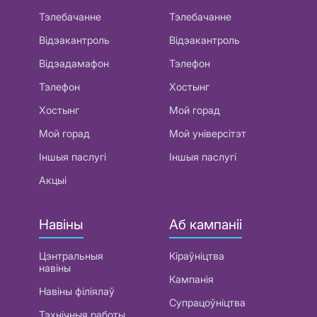
Тэлебачанне
Тэлебачанне
Відэакантроль
Відэакантроль
Відэадамафон
Тэлефон
Тэлефон
Хостынг
Хостынг
Мой горад
Мой горад
Мой універсітэт
Іншыя паслугі
Іншыя паслугі
Акцыі
Навіны
Аб кампаніі
Цэнтральныя
Кіраўніцтва
навіны
Кампанія
Навіны філіялаў
Супрацоўніцтва
Тэхнічныя работы