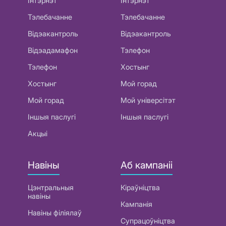
Інтэрнэт
Інтэрнэт
Тэлебачанне
Тэлебачанне
Відэакантроль
Відэакантроль
Відэадамафон
Тэлефон
Тэлефон
Хостынг
Хостынг
Мой горад
Мой горад
Мой універсітэт
Іншыя паслугі
Іншыя паслугі
Акцыі
Навіны
Аб кампаніі
Цэнтральныя
Кіраўніцтва
навіны
Кампанія
Навіны філіялаў
Супрацоўніцтва