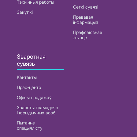
Тэхнічныя работы
Сеткі сувязі
Закупкі
Прававая
інфармацыя
Прафсаюзнае
жыццё
Зваротная
сувязь
Кантакты
Прэс-цэнтр
Офісы продажаў
Звароты грамадзян
і юрыдычных асоб
Пытанне
спецыялісту