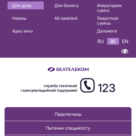
Основная
Для дому
Для бізнесу
Аператарам
сувязі
навигация
Навіны
Аб кампаніі
Зваротная
BE
сувязь
Адно акно
Дапамога
RU
BE
EN
123
служба тэхнічнай
і кансультацыйнай падтрымкі
Падключыць
Пытанне спецыялісту