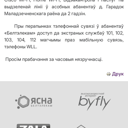
выдзеленай лініі ў асобных абанентаў д. Гарадок
Маладзечненскага раёна да 2 гадзін.
Пры перапынках тэлефоннай сувязі ў абанентаў
«Белтэлекам» доступ да экстраных службаў 101, 102,
103, 104, 112 магчымы праз мабільную сувязь,
тэлефоны WLL.
Просім прабачэння за часовыя нязручнасці.
Друк