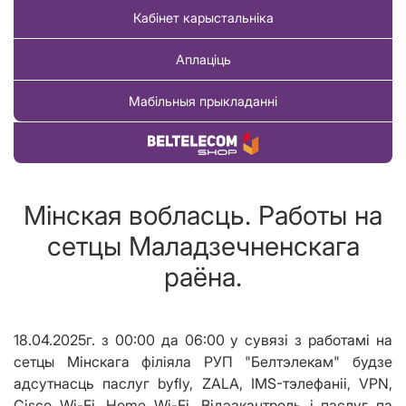
Кабінет карыстальніка
Аплаціць
Мабільныя прыкладанні
Купіць тавар
Мінская вобласць. Работы на
сетцы Маладзечненскага
раёна.
18.04.2025г. з 00:00 да 06:00 у сувязі з работамі на
сетцы Мінскага філіяла РУП "Белтэлекам" будзе
адсутнасць паслуг byfly, ZALA, IMS-тэлефаніі, VPN,
Cisco Wi-Fi, Home Wi-Fi, Відэакантроль і паслуг па