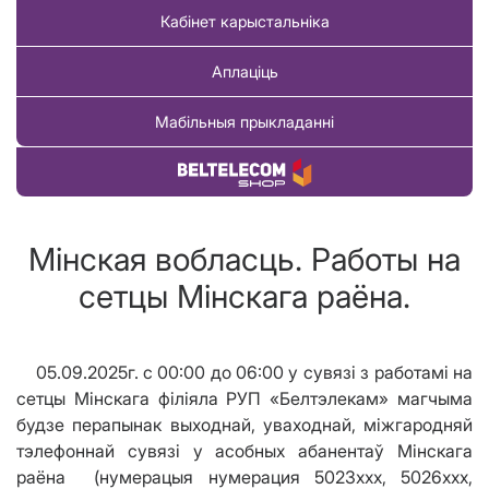
Кабінет карыстальніка
Аплаціць
Мабільныя прыкладанні
Купіць тавар
Мінская вобласць. Работы на
сетцы Мінскага раёна.
05.09.2025г. c 00:00 до 06:00 у сувязі з работамі на
сетцы Мінскага філіяла РУП «Белтэлекам» магчыма
будзе
перапынак выходнай, уваходнай, міжгародняй
тэлефоннай сувязі
у асобных абанентаў Мінскага
раёна (нумерацыя нумерация 5023ххх, 5026ххх,