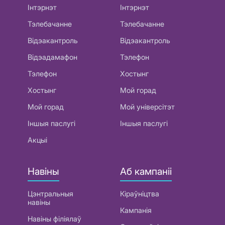
Інтэрнэт
Інтэрнэт
Тэлебачанне
Тэлебачанне
Відэакантроль
Відэакантроль
Відэадамафон
Тэлефон
Тэлефон
Хостынг
Хостынг
Мой горад
Мой горад
Мой універсітэт
Іншыя паслугі
Іншыя паслугі
Акцыі
Навіны
Аб кампаніі
Цэнтральныя
Кіраўніцтва
навіны
Кампанія
Навіны філіялаў