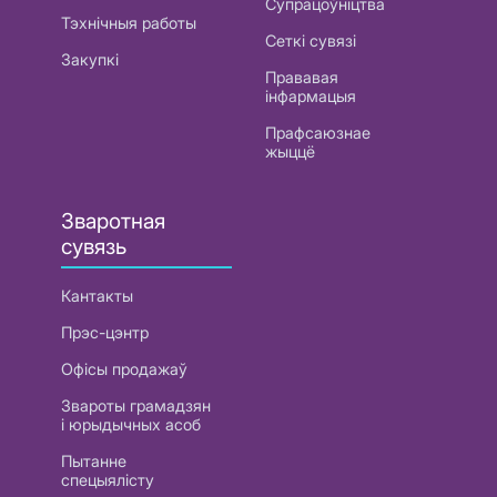
Супрацоўніцтва
Тэхнічныя работы
Сеткі сувязі
Закупкі
Прававая
інфармацыя
Прафсаюзнае
жыццё
Зваротная
сувязь
Кантакты
Прэс-цэнтр
Офісы продажаў
Звароты грамадзян
і юрыдычных асоб
Пытанне
спецыялісту