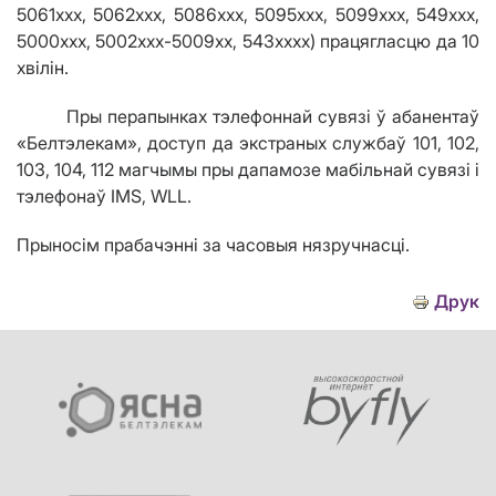
5061ххх, 5062ххх, 5086ххх, 5095ххх, 5099ххх, 549ххх,
5000ххх, 5002ххх-5009хх, 543хххх) працягласцю да 10
хв
i
л
i
н.
Пры перапынках тэлефоннай сувязі ў абанентаў
«Белтэлекам», доступ да экстраных службаў 101, 102,
103, 104, 112 магчымы пры дапамозе мабільнай сувязі і
тэлефонаў
IMS
,
WLL
.
Прыносім прабачэнні за часовыя нязручнасці.
Друк