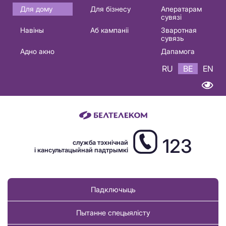
Основная
Для дому
Для бізнесу
Аператарам
сувязі
навигация
Навіны
Аб кампаніі
Зваротная
BE
сувязь
Адно акно
Дапамога
RU
BE
EN
123
служба тэхнічнай
і кансультацыйнай падтрымкі
Падключыць
Пытанне спецыялісту