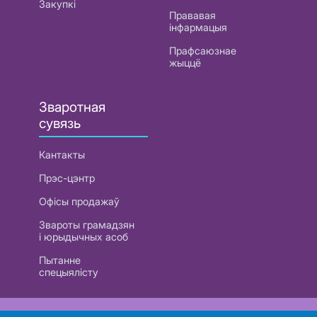
Закупкі
Прававая
інфармацыя
Прафсаюзнае
жыццё
Зваротная
сувязь
Кантакты
Прэс-цэнтр
Офісы продажаў
Звароты грамадзян
і юрыдычных асоб
Пытанне
спецыялісту
РУП «Белтэлекам». УНП 101007741