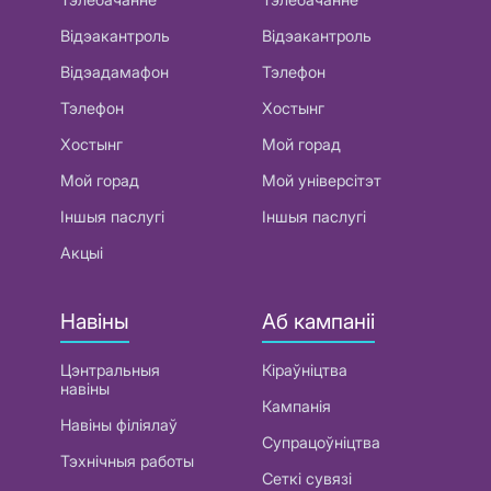
Відэакантроль
Відэакантроль
Відэадамафон
Тэлефон
Тэлефон
Хостынг
Хостынг
Мой горад
Мой горад
Мой універсітэт
Іншыя паслугі
Іншыя паслугі
Акцыі
Навіны
Аб кампаніі
Цэнтральныя
Кіраўніцтва
навіны
Кампанія
Навіны філіялаў
Супрацоўніцтва
Тэхнічныя работы
Сеткі сувязі