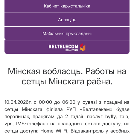
Кабінет карыстальніка
Аплаціць
Мабільныя прыкладанні
Купіць тавар
Мінская вобласць. Работы на
сетцы Мінскага раёна.
10.04.2026г. с 00:00 до 06:00 у сувязі з працамі на
сетцы Мінскага філіяла РУП «Белтэлекам» будзе
перапынак, працягам да 2 гадз
i
н паслуг byfly, zala,
vpn, IMS-тэлефаніі на правадных сетках доступу, на
сетцы доступа Home Wi-Fi, В
i
дэакантроль у асобных