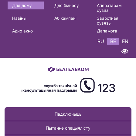
Основная
Для дому
Для бізнесу
Аператарам
сувязі
навигация
Навіны
Аб кампаніі
Зваротная
BE
сувязь
Адно акно
Дапамога
RU
BE
EN
123
служба тэхнічнай
і кансультацыйнай падтрымкі
Падключыць
Пытанне спецыялісту