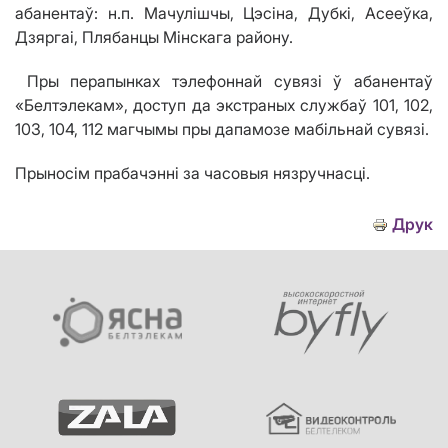
абанентаў
:
н.п. Мачулішчы, Цэсіна, Дубкі, Асееўка,
Дзяргаі, Плябанцы Мінскага району
.
Пры перапынках тэлефоннай сувязі ў абанентаў
«Белтэлекам», доступ да экстраных службаў 101, 102,
103, 104, 112 магчымы пры дапамозе мабільнай сувязі.
Прыносім прабачэнні за часовыя нязручнасці.
Друк