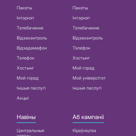
Пакеты
Пакеты
Інтэрнэт
Інтэрнэт
Тэлебачанне
Тэлебачанне
Відэакантроль
Відэакантроль
Відэадамафон
Тэлефон
Тэлефон
Хостынг
Хостынг
Мой горад
Мой горад
Мой універсітэт
Іншыя паслугі
Іншыя паслугі
Акцыі
Навіны
Аб кампаніі
Цэнтральныя
Кіраўніцтва
навіны