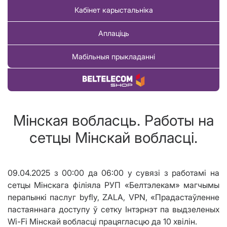
Кабінет карыстальніка
Аплаціць
Мабільныя прыкладанні
Купіць тавар
Мінская вобласць. Работы на
сетцы Мінскай вобласці.
09.04.2025 з 00:00 да 06:00 у сувязі з работамі на
сетцы Мінскага філіяла РУП «Белтэлекам» магчымы
перапынкі паслуг byfly, ZALA, VPN, «Прадастаўленне
пастаяннага доступу ў сетку Інтэрнэт па выдзеленых
Wi-Fi Мінскай вобласці працягласцю да 10 хвіл
i
н.