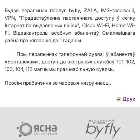
Будзе перапынак паслуг byfly, ZALA, IMS-тэлефаніі,
VPN, "Прадастаўленне пастаяннага доступу ў сетку
Інтэрнэт па выдзеленых лініях", Cisco Wi-Fi, Home Wi-
Fi, Відэакантроль асобных абанентаў Смалявіцкага
раёна працягласцю да 1 гадзіны.
Пры перапынках тэлефоннай сувязі ў абанентаў
«Белтэлекам», доступ да экстраных службаў 101, 102,
103, 104, 112 магчымы праз мабільную сувязь.
Просім прабачэння за часовыя нязручнасці.
Друк