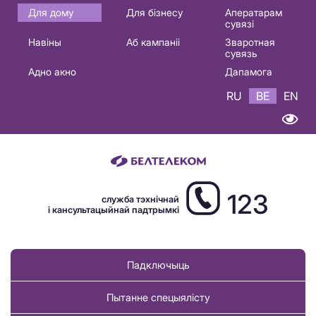
Основная
Для дому
Для бізнесу
Аператарам
сувязі
навигация
Навіны
Аб кампаніі
Зваротная
BE
сувязь
Адно акно
Дапамога
RU
BE
EN
123
служба тэхнічнай
і кансультацыйнай падтрымкі
Падключыць
Пытанне спецыялісту