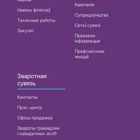
Кампанія
Навіны філіялаў
Супрацоўніцтва
Тэхнічныя работы
Сеткі сувязі
Закупкі
Прававая
інфармацыя
Прафсаюзнае
жыццё
Зваротная
сувязь
Кантакты
Прэс-цэнтр
Офісы продажаў
Звароты грамадзян
і юрыдычных асоб