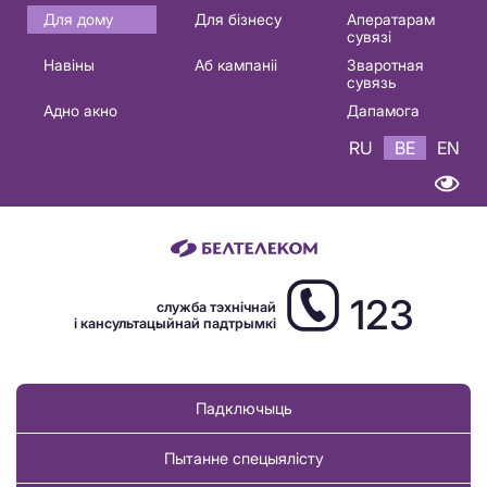
Основная
Для дому
Для бізнесу
Аператарам
сувязі
навигация
Навіны
Аб кампаніі
Зваротная
BE
сувязь
Адно акно
Дапамога
RU
BE
EN
123
служба тэхнічнай
і кансультацыйнай падтрымкі
Падключыць
Пытанне спецыялісту