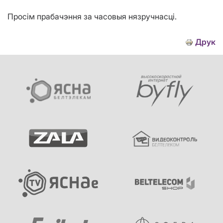
Просім прабачэння за часовыя нязручнасці.
Друк