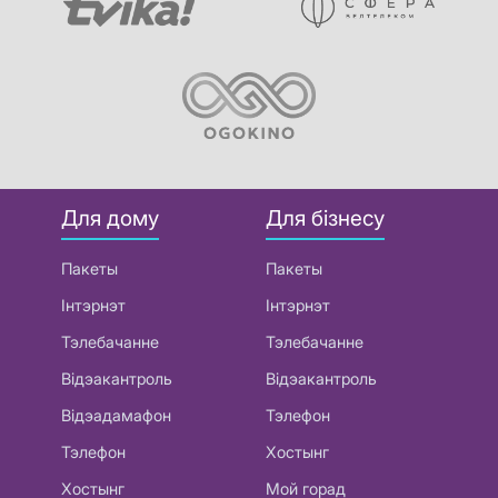
Для дому
Для бізнесу
Пакеты
Пакеты
Інтэрнэт
Інтэрнэт
Тэлебачанне
Тэлебачанне
Відэакантроль
Відэакантроль
Відэадамафон
Тэлефон
Тэлефон
Хостынг
Хостынг
Мой горад