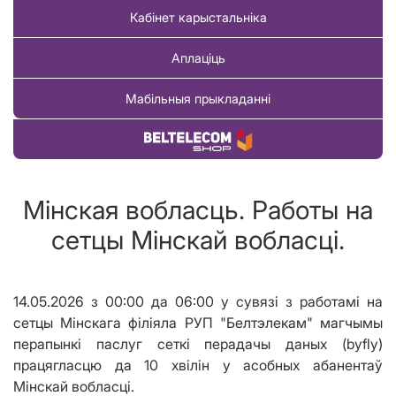
Кабінет карыстальніка
Аплаціць
Мабільныя прыкладанні
Купіць тавар
Мінская вобласць. Работы на
сетцы Мінскай вобласці.
14.05.2026 з 00:00 да 06:00 у сувязі з работамі на
сетцы Мінскага філіяла РУП "Белтэлекам" магчымы
перапынкі паслуг сеткі перадачы даных (byfly)
працягласцю да 10 хвілін у асобных абанентаў
Мінскай вобласці.