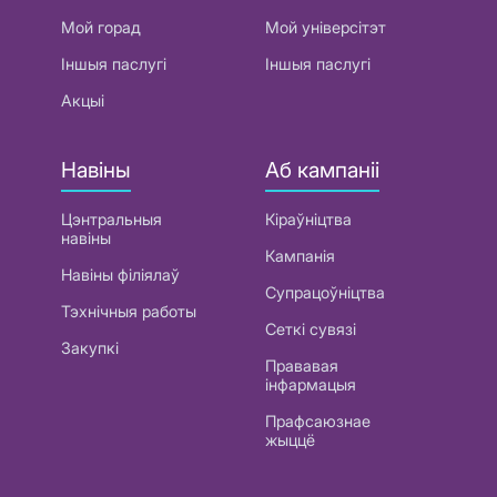
Мой горад
Мой універсітэт
Іншыя паслугі
Іншыя паслугі
Акцыі
Навіны
Аб кампаніі
Цэнтральныя
Кіраўніцтва
навіны
Кампанія
Навіны філіялаў
Супрацоўніцтва
Тэхнічныя работы
Сеткі сувязі
Закупкі
Прававая
інфармацыя
Прафсаюзнае
жыццё