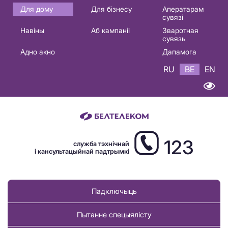
Основная
Для дому
Для бізнесу
Аператарам
сувязі
навигация
Навіны
Аб кампаніі
Зваротная
BE
сувязь
Адно акно
Дапамога
RU
BE
EN
123
служба тэхнічнай
і кансультацыйнай падтрымкі
Падключыць
Пытанне спецыялісту