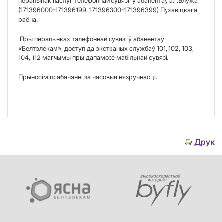
перапынак паслуг телефоннай сувязi у абанентаў а.г.Блужа
(171396000-171396199, 171396300-171396399) Пухавіцкага
раёна
.
Пры перапынках тэлефоннай сувязі ў абанентаў
«Белтэлекам», доступ да экстраных службаў 101, 102, 103,
104, 112 магчымы пры дапамозе мабільнай сувязі.
Прыносім прабачэнні за часовыя нязручнасці.
Друк