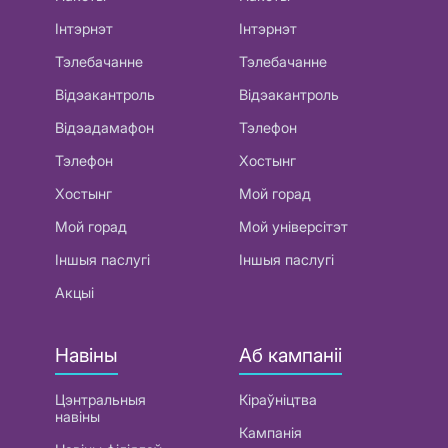
Інтэрнэт
Інтэрнэт
Тэлебачанне
Тэлебачанне
Відэакантроль
Відэакантроль
Відэадамафон
Тэлефон
Тэлефон
Хостынг
Хостынг
Мой горад
Мой горад
Мой універсітэт
Іншыя паслугі
Іншыя паслугі
Акцыі
Навіны
Аб кампаніі
Цэнтральныя
Кіраўніцтва
навіны
Кампанія