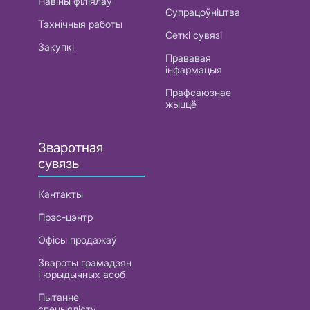
Навіны філіялаў
Супрацоўніцтва
Тэхнічныя работы
Сеткі сувязі
Закупкі
Прававая
інфармацыя
Прафсаюзнае
жыццё
Зваротная
сувязь
Кантакты
Прэс-цэнтр
Офісы продажаў
Звароты грамадзян
і юрыдычных асоб
Пытанне
спецыялісту