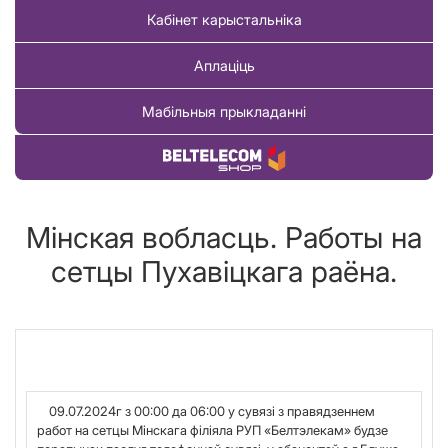
Кабінет карыстальніка
Аплаціць
Мабільныя прыкладанні
Купіць тавар
Мінская вобласць. Работы на
сетцы Пухавіцкага раёна.
09
.07.2024
г з 00:00 да 06:00 у сувязі з правядзеннем
работ на сетцы Мінскага філіяла РУП «Белтэлекам» будзе