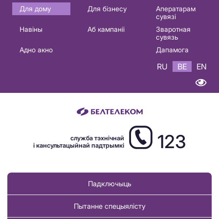
Основная
Для дому
Для бізнесу
Аператарам
сувязі
навигация
Навіны
Аб кампаніі
Зваротная
BE
сувязь
Адно акно
Дапамога
RU
BE
EN
123
служба тэхнічнай
і кансультацыйнай падтрымкі
Падключыць
Пытанне спецыялісту