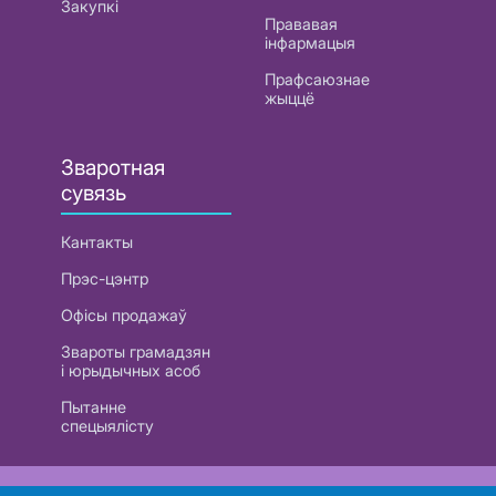
Закупкі
Прававая
інфармацыя
Прафсаюзнае
жыццё
Зваротная
сувязь
Кантакты
Прэс-цэнтр
Офісы продажаў
Звароты грамадзян
і юрыдычных асоб
Пытанне
спецыялісту
РУП «Белтэлекам». УНП 101007741