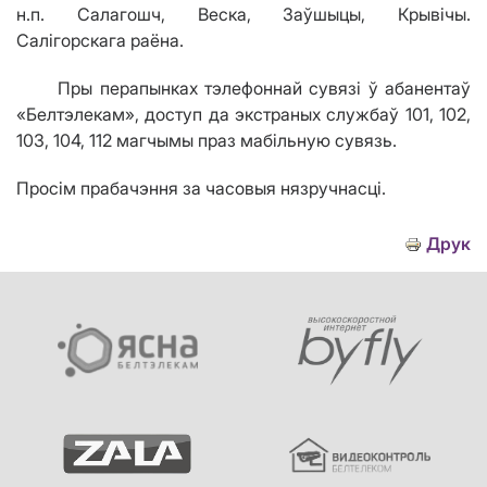
н.п. Салагошч, Веска, Заўшыцы, Крывічы.
Салігорскага раёна.
Пры перапынках тэлефоннай сувязі ў абанентаў
«Белтэлекам», доступ да экстраных службаў 101, 102,
103, 104, 112 магчымы праз мабільную сувязь.
Просім прабачэння за часовыя нязручнасці.
Друк