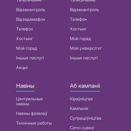
Відэакантроль
Відэакантроль
Відэадамафон
Тэлефон
Тэлефон
Хостынг
Хостынг
Мой горад
Мой горад
Мой універсітэт
Іншыя паслугі
Іншыя паслугі
Акцыі
Навіны
Аб кампаніі
Цэнтральныя
Кіраўніцтва
навіны
Кампанія
Навіны філіялаў
Супрацоўніцтва
Тэхнічныя работы
Сеткі сувязі