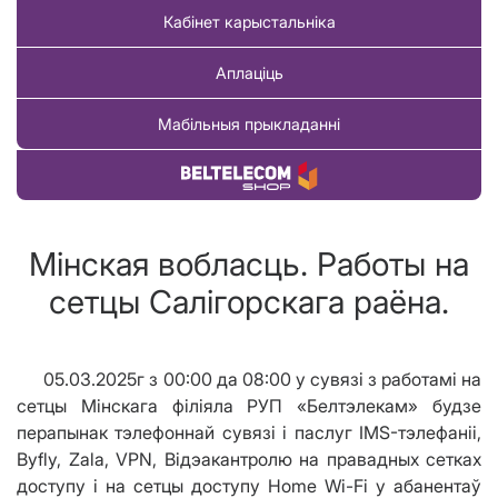
Кабінет карыстальніка
Аплаціць
Мабільныя прыкладанні
Купіць тавар
Мінская вобласць. Работы на
сетцы Салiгорскага раёна.
05.03.2025г з 00:00 да 08:00 у сувязі з работамі на
сетцы Мінскага філіяла РУП «Белтэлекам» будзе
перапынак тэлефоннай сувязі і паслуг IMS-тэлефаніі,
Byfly, Zala, VPN, Відэакантролю на правадных сетках
доступу і на сетцы доступу Home Wi-Fi у абанентаў