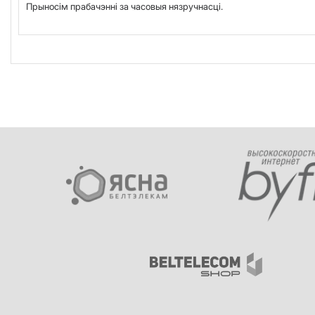
Прыносім прабачэнні за часовыя нязручнасці.