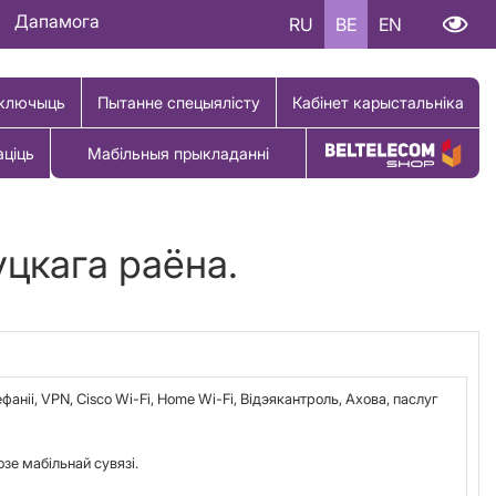
Дапамога
RU
BE
EN
ключыць
Пытанне спецыялісту
Кабінет карыстальніка
аціць
Мабільныя прыкладанні
Купіць тавар
цкага раёна.
аніі, VPN, Cisco Wi-Fi, Home Wi-Fi, Відэякантроль, Ахова, паслуг
е мабільнай сувязі.