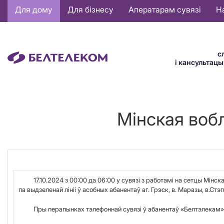
Основная
Для дому
Для бізнесу
Аператарам сувязі
Н
навигация
BE
с
і кансультац
Мінская воб
17.10.2024 з 00:00 да 06:00 у сувязі з работам
i
на сетцы Мінскаг
па выдзеленай лініі ў асобных абанентаў аг. Грэск, в. Маразы, в.Стэп
Пры перапынках тэлефоннай сувязі ў абанентаў «Белтэлекам», дос