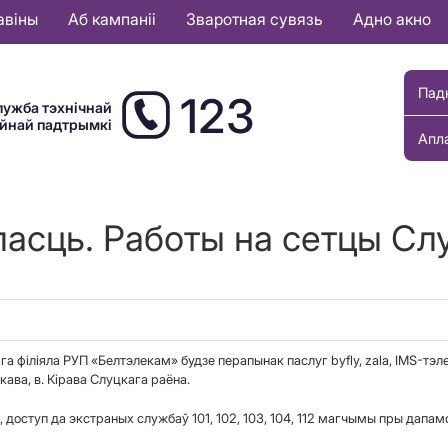
авіны
Аб кампаніі
Зваротная сувязь
Адно акно
Пад
123
лужба тэхнічнай
ыйнай падтрымкі
Апл
ласць. Работы на сетцы Слу
а фiлiяла РУП «Белтэлекам» будзе перапынак паслуг byfly, zala, IMS-тэлеф
кава, в. К
i
рава Слуцкага раёна
.
туп да экстраных службаў 101, 102, 103, 104, 112 магчымы пры дапамоз