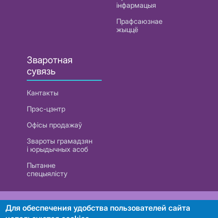
інфармацыя
Прафсаюзнае
жыццё
Зваротная
сувязь
Кантакты
Прэс-цэнтр
Офісы продажаў
Звароты грамадзян
і юрыдычных асоб
Пытанне
спецыялісту
РУП «Белтэлекам». УНП 101007741
Для обеспечения удобства пользователей сайта