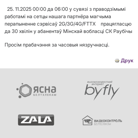
25. 11.2025
00:00 да 06:00 у сувязі з праводзімымі
работамі на сетцы нашага партнёра магчыма
перапыненне сэрвісаў 2
G
/3G/4G/
FTTX
працягласцю
да 30 хв
i
л
i
н у абанентаў Мінскай вобласці СК Рауб
i
чы
Просім прабачэння за часовыя нязручнасці.
Друк