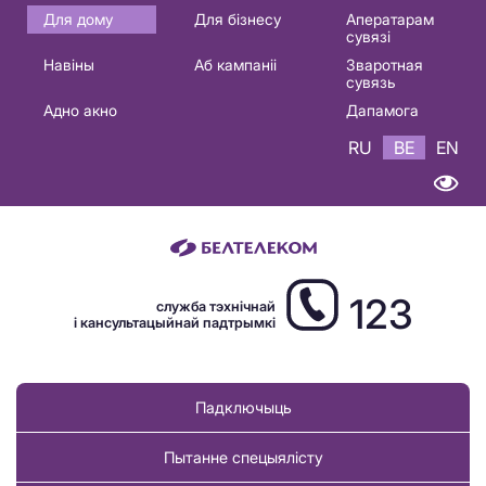
Основная
Для дому
Для бізнесу
Аператарам
сувязі
навигация
Навіны
Аб кампаніі
Зваротная
BE
сувязь
Адно акно
Дапамога
RU
BE
EN
123
служба тэхнічнай
і кансультацыйнай падтрымкі
Падключыць
Пытанне спецыялісту