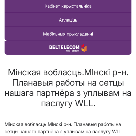
Кабінет карыстальніка
Аплаціць
Мабільныя прыкладанні
Купіць тавар
Мінская вобласць.МIнскi р-н.
Планавыя работы на сетцы
нашага партнёра з уплывам на
паслугу WLL.
Мінская вобласць.М
I
нск
i
р-н. Планавыя работы на
сетцы нашага партнёра з уплывам на паслугу WLL.