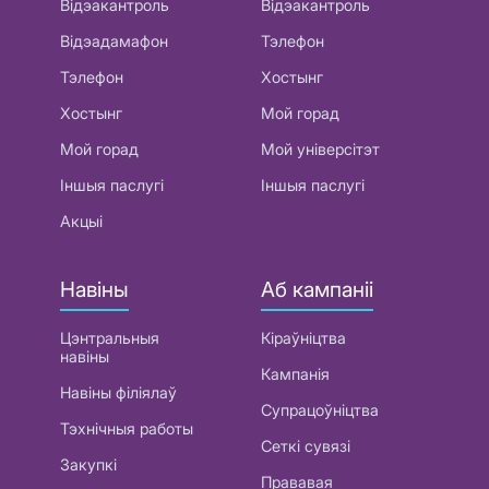
Відэакантроль
Відэакантроль
Відэадамафон
Тэлефон
Тэлефон
Хостынг
Хостынг
Мой горад
Мой горад
Мой універсітэт
Іншыя паслугі
Іншыя паслугі
Акцыі
Навіны
Аб кампаніі
Цэнтральныя
Кіраўніцтва
навіны
Кампанія
Навіны філіялаў
Супрацоўніцтва
Тэхнічныя работы
Сеткі сувязі
Закупкі
Прававая