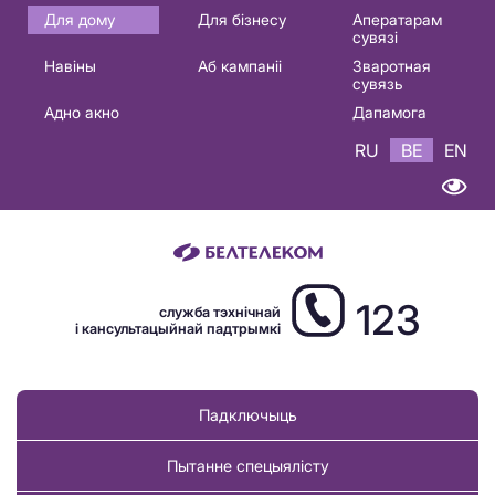
Основная
Для дому
Для бізнесу
Аператарам
сувязі
навигация
Навіны
Аб кампаніі
Зваротная
BE
сувязь
Адно акно
Дапамога
RU
BE
EN
123
служба тэхнічнай
і кансультацыйнай падтрымкі
Падключыць
Пытанне спецыялісту