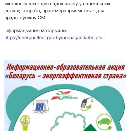
міні-конкурсы – для падпісчыкаў у сацыяльных
сетках; інтэрв'ю, прэс-мерапрыемствы – для
прадстаўнікоў СМІ.
Інфармацыйныя матэрыялы:
https://energoeffect.gov.by/propaganda/helpfull