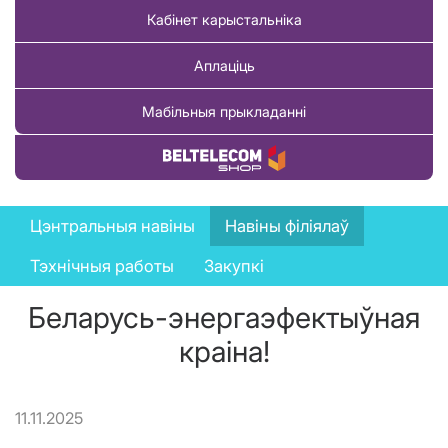
Кабінет карыстальніка
Аплаціць
Мабільныя прыкладанні
Купіць тавар
News
Цэнтральныя навіны
Навіны філіялаў
menu
Тэхнічныя работы
Закупкі
Беларусь-энергаэфектыўная
краіна!
11.11.2025