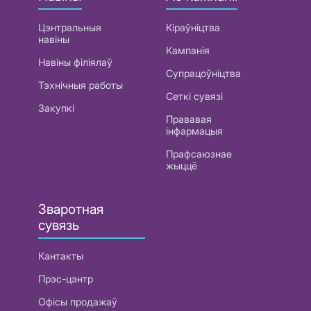
Цэнтральныя
Кіраўніцтва
навіны
Кампанія
Навіны філіялаў
Супрацоўніцтва
Тэхнічныя работы
Сеткі сувязі
Закупкі
Прававая
інфармацыя
Прафсаюзнае
жыццё
Зваротная
сувязь
Кантакты
Прэс-цэнтр
Офісы продажаў