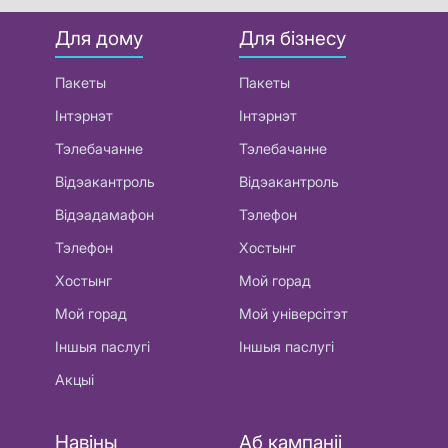
Для дому
Для бізнесу
Пакеты
Пакеты
Інтэрнэт
Інтэрнэт
Тэлебачанне
Тэлебачанне
Відэакантроль
Відэакантроль
Відэадамафон
Тэлефон
Тэлефон
Хостынг
Хостынг
Мой горад
Мой горад
Мой універсітэт
Іншыя паслугі
Іншыя паслугі
Акцыі
Навіны
Аб кампаніі