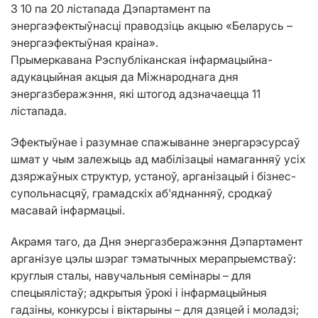
З 10 па 20 лістапада Дэпартамент па
энергаэфектыўнасці праводзіць акцыю «Беларусь –
энергаэфектыўная краіна».
Прымеркавана Рэспубліканская інфармацыйна-
адукацыйная акцыя да Міжнароднага дня
энергазберажэння, які штогод адзначаецца 11
лістапада.
Эфектыўнае і разумнае спажыванне энергарэсурсаў
шмат у чым залежыць ад мабілізацыі намаганняў усіх
дзяржаўных структур, устаноў, арганізацый і бізнес-
супольнасцяў, грамадскіх аб'яднанняў, сродкаў
масавай інфармацыі.
Акрамя таго, да Дня энергазберажэння Дэпартамент
арганізуе цэлы шэраг тэматычных мерапрыемстваў:
круглыя сталы, навучальныя семінары – для
спецыялістаў; адкрытыя ўрокі і інфармацыйныя
гадзіны, конкурсы і віктарыны – для дзяцей і моладзі;