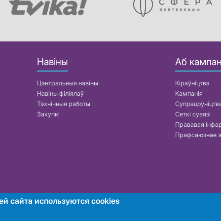
Навіны
Аб кампан
Цэнтральныя навіны
Кіраўніцтва
Навіны філіялаў
Кампанія
Тэхнічныя работы
Супрацоўніцтв
Закупкі
Сеткі сувязі
Прававая інф
Прафсаюзнае 
ей сайта используются cookies