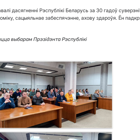
валі дасягненні Рэспублікі Беларусь за 30 гадоў суверэн
міку, сацыяльнае забеспячэнне, ахову здароўя. Ён падкрэ
цца выбарам Прэзідэнта Рэспублікі