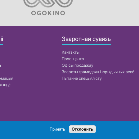
іі
Зваротная сувязь
Кантакты
Прэс-цэнтр
а
Офісы продажаў
Звароты грамадзян і юрыдычных асоб
армацыя
Пытанне спецыялісту
жыццё
Пошук
Принять
Отклонить