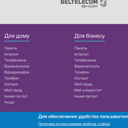
Для дому
Для бізнесу
Пакеты
Пакеты
Інтэрнэт
Інтэрнэт
Тэлебачанне
Тэлебачанне
Відэакантроль
Відэакантроль
Відэадамафон
Тэлефон
Тэлефон
Хостынг
Хостынг
Мой горад
Мой горад
Мой універсітэт
Іншыя паслугі
Іншыя паслугі
Акцыі
Для обеспечения удобства пользовател
РУП «Белтэлекам». УНП 101007741
Политика использования файлов cookies