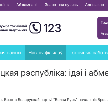
авіны
Аб кампаніі
Зваротная сувязь
Адно акно
Пад
123
лужба тэхнічнай
ыйнай падтрымкі
Апл
ыя навіны
Навіны філіялаў
Тэхнічныя работ
цкая рэспубліка: ідэі і абм
 г. Брэста Беларускай партыі "Белая Русь" начальнік Бр