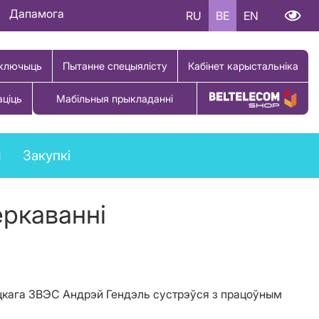
Дапамога
RU
BE
EN
ключыць
Пытанне спецыялісту
Кабінет карыстальніка
аціць
Мабільныя прыкладанні
Купіць тавар
ы
Закупкі
еркаванні
эсцкага ЗВЭС Андрэй Гендэль сустрэўся з працоўным