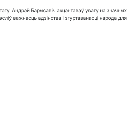
ітэту. Андрэй Барысавіч акцэнтаваў увагу на значных
сліў важнасць адзінства і згуртаванасці народа для