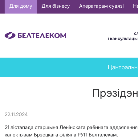
Основная
Для дому
Для бізнесу
Аператарам сувязі
Н
навигация
BE
с
і кансультац
News
Цэнтральн
menu
Прэзідэн
22.11.2024
21 лістапада старшыня Ленінскага раённага аддзялення
калектывам Брэсцкага філіяла РУП Белтэлекам.