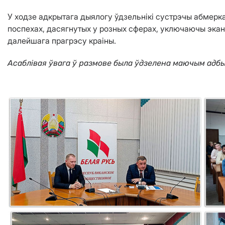
У ходзе адкрытага дыялогу ўдзельнікі сустрэчы абмерка
поспехах, дасягнутых у розных сферах, уключаючы экано
далейшага прагрэсу краіны.
Асаблівая ўвага ў размове была ўдзелена маючым адбы