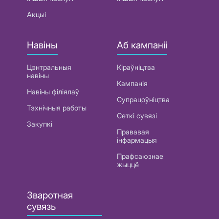
Акцыі
Навіны
Аб кампаніі
Цэнтральныя
Кіраўніцтва
навіны
Кампанія
Навіны філіялаў
Супрацоўніцтва
Тэхнічныя работы
Сеткі сувязі
Закупкі
Прававая
інфармацыя
Прафсаюзнае
жыццё
Зваротная
сувязь