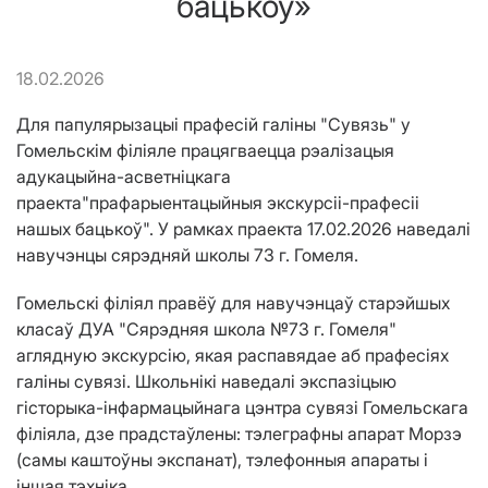
бацькоў»
18.02.2026
Для папулярызацыі прафесій галіны "Сувязь" у
Гомельскім філіяле працягваецца рэалізацыя
адукацыйна-асветніцкага
праекта"прафарыентацыйныя экскурсіі-прафесіі
нашых бацькоў". У рамках праекта 17.02.2026 наведалі
навучэнцы сярэдняй школы 73 г. Гомеля.
Гомельскі філіял правёў для навучэнцаў старэйшых
класаў ДУА "Сярэдняя школа №73 г. Гомеля"
аглядную экскурсію, якая распавядае аб прафесіях
галіны сувязі. Школьнікі наведалі экспазіцыю
гісторыка-інфармацыйнага цэнтра сувязі Гомельскага
філіяла, дзе прадстаўлены: тэлеграфны апарат Морзэ
(самы каштоўны экспанат), тэлефонныя апараты і
іншая тэхніка.