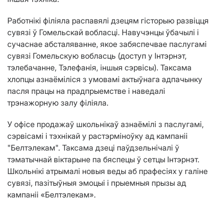
Работнікі філіяла распавялі дзецям гісторыю развіцця
сувязі ў Гомельскай вобласці. Навучэнцы ўбачылі і
сучаснае абсталяванне, якое забяспечвае паслугамі
сувязі Гомельскую вобласць (доступ у Інтэрнэт,
тэлебачанне, Тэлефанія, іншыя сэрвісы). Таксама
хлопцы азнаёміліся з умовамі актыўнага адпачынку
пасля працы на прадпрыемстве і наведалі
трэнажорную залу філіяла.
У офісе продажаў школьнікаў азнаёмілі з паслугамі,
сэрвісамі і тэхнікай у растэрміноўку ад кампаніі
"Белтэлекам". Таксама дзеці паўдзельнічалі ў
тэматычнай віктарыне па бяспецы ў сетцы Інтэрнэт.
Школьнікі атрымалі новыя веды аб прафесіях у галіне
сувязі, пазітыўныя эмоцыі і прыемныя прызы ад
кампаніі «Белтэлекам».