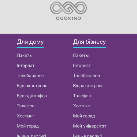
Для дому
Для бізнесу
Пакеты
Пакеты
Інтэрнэт
Інтэрнэт
Тэлебачанне
Тэлебачанне
Відэакантроль
Відэакантроль
Відэадамафон
Тэлефон
Тэлефон
Хостынг
Хостынг
Мой горад
Мой горад
Мой універсітэт
Іншыя паслугі
Іншыя паслугі