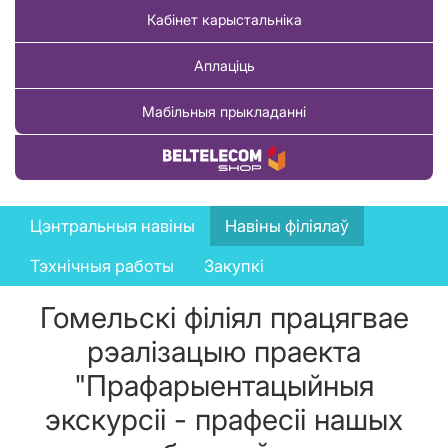
Кабінет карыстальніка
Аплаціць
Мабільныя прыкладанні
Купіць тавар
News
Цэнтральныя навіны
Навіны філіялаў
menu
Тэхнічныя работы
Закупкі
Гомельскі філіял працягвае
рэалізацыю праекта
"Прафарыентацыйныя
экскурсіі - прафесіі нашых