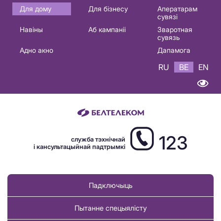
Основная
Для дому
Для бізнесу
Аператарам
сувязі
навигация
Навіны
Аб кампаніі
Зваротная
BE
сувязь
Адно акно
Дапамога
RU
BE
EN
123
служба тэхнічнай
і кансультацыйнай падтрымкі
Падключыць
Пытанне спецыялісту