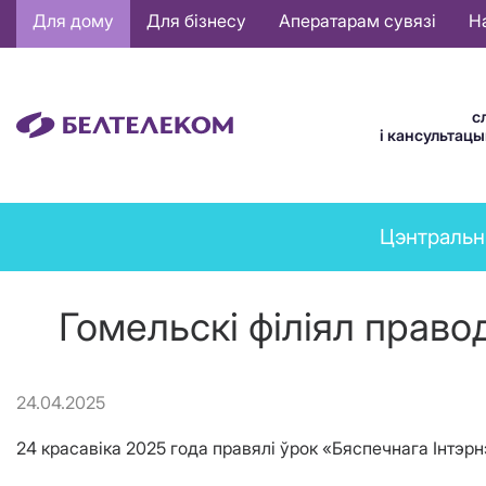
Основная
Для дому
Для бізнесу
Аператарам сувязі
Н
навигация
BE
с
і кансультац
News
Цэнтральн
menu
Гомельскі філіял право
24.04.2025
24 красавіка 2025 года правялі ўрок «Бяспечнага Інтэ