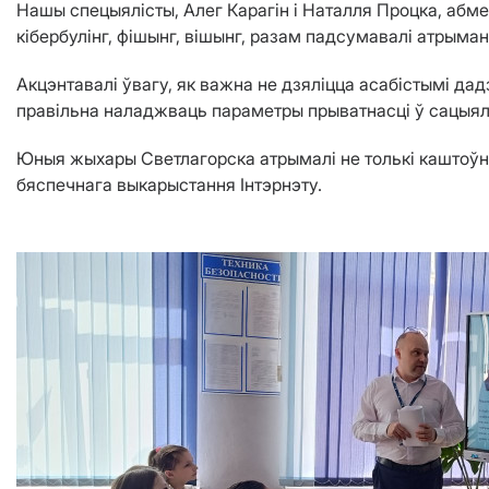
Нашы спецыялісты, Алег Карагін і Наталля Процка, абм
кібербулінг, фішынг, вішынг, разам падсумавалі атрыман
Акцэнтавалі ўвагу, як важна не дзяліцца асабістымі да
правільна наладжваць параметры прыватнасці ў сацыял
Юныя жыхары Светлагорска атрымалі не толькі каштоўны
бяспечнага выкарыстання Інтэрнэту.