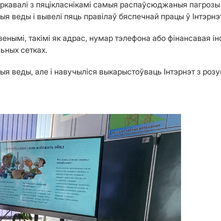
еркавалі з пяцікласнікамі самыя распаўсюджаныя пагрозы 
ыя веды і вывелі пяць правілаў бяспечнай працы ў Інтэрнэ
дзенымі, такімі як адрас, нумар тэлефона або фінансавая 
ьных сетках.
я веды, але і навучыліся выкарыстоўваць Інтэрнэт з розу