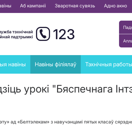
авіны
Аб кампаніі
Зваротная сувязь
Адно акно
Пад
123
лужба тэхнічнай
ыйнай падтрымкі
Апл
ыя навіны
Навіны філіялаў
Тэхнічныя работ
дзіць урокі "Бяспечнага Ін
рнэту» ад «Белтэлекам» з навучэнцамі пятых класаў сярэ