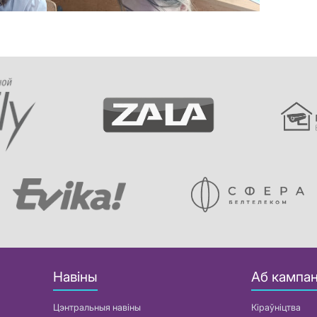
Навіны
Аб кампан
Цэнтральныя навіны
Кіраўніцтва