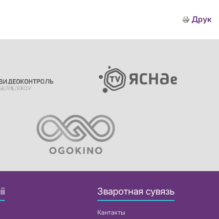
Друк
іі
Зваротная сувязь
Кантакты