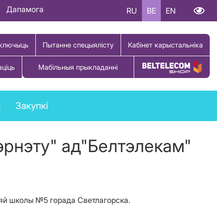
Дапамога
RU
BE
EN
ключыць
Пытанне спецыялісту
Кабінет карыстальніка
аціць
Мабільныя прыкладанні
Купіць тавар
ы
Закупкі
тэрнэту" ад"Белтэлекам"
дняй школы №5 горада Светлагорска.