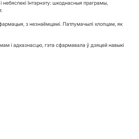
і небяспекі Інтэрнэту: шкоднасныя праграмы,
т.
інфармацыя, з незнаёмцамі. Патлумачылі хлопцам, як
мам і адказнасцю, гэта сфармавала ў дзяцей навыкі